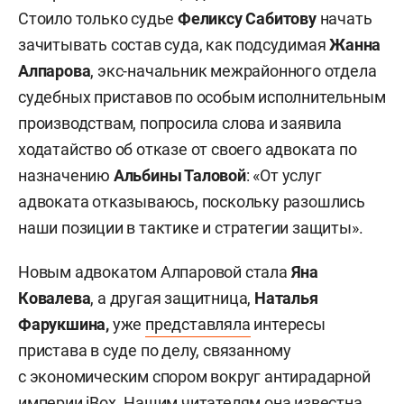
Стоило только судье
Феликсу Сабитову
начать
зачитывать состав суда, как подсудимая
Жанна
Алпарова
, экс-начальник межрайонного отдела
судебных приставов по особым исполнительным
производствам, попросила слова и заявила
ходатайство об отказе от своего адвоката по
назначению
Альбины Таловой
: «От услуг
адвоката отказываюсь, поскольку разошлись
наши позиции в тактике и стратегии защиты».
Новым адвокатом Алпаровой стала
Яна
Ковалева
, а другая защитница,
Наталья
Фарукшина,
уже
представляла
интересы
пристава в суде по делу, связанному
с экономическим спором вокруг антирадарной
империи iBox. Нашим читателям она известна