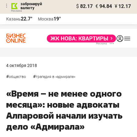
забронируй
$
82.17
€
94.84
¥
12.17
валюту
22.7°
19°
Казань
Москва
4 октября 2018
#
#
общество
трагедия в «адмирале»
«Время – не менее одного
месяца»: новые адвокаты
Алпаровой начали изучать
дело «Адмирала»