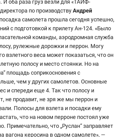
. И оба раза груз везли для «ТАИФ-
ди⁠ректора по производству
Андрей
 посадка самолета прошла сегодня успешно,
ий с подготовкой к прилету Ан-124. «Было
пасательной команды, аэродромная служба
лосу, рулежные дорожки и перрон. Могу
го взлетного веса может показаться, что он
летную полосу и место стоянки. Но на
ана“ площадь соприкосновения с
ьше, чем у других самолетов. Основные
ес и спереди еще 4. Так что полосу и
т, не продавит, не зря же мы перрон и
али. Полосы для взлета и посадки ему
астать, что на новом перроне постоял уже
во. Примечательно, что „Руслан“ заправляет
ва вагона керосина в одном самолете», —