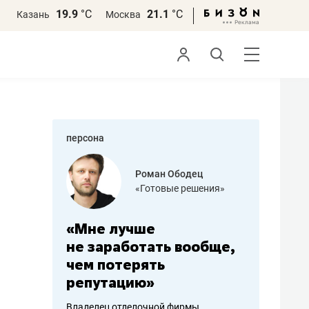
19.9
°С
21.1
°С
Казань
Москва
персона
азитов
Роман Ободец
«Готовые решения»
ных
«Мне лучше
«Мама г
 может
не заработать вообще,
помогае
мум
чем потерять
от болез
репутацию»
себя жи
арубежные
Владелец отделочной фирмы
Наследница б