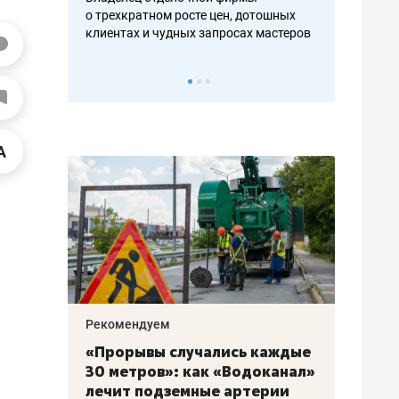
ть аксакалов и
о трехкратном росте цен, дотошных
школьной фор
клиентах и чудных запросах мастеров
налогах и раз
Рекомендуем
Рекоме
«Прорывы случались каждые
Не то
к
30 метров»: как «Водоканал»
гастр
а
лечит подземные артерии
задае