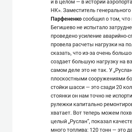
и в целом — в истории аэропорта
НК». Заместитель генерального 
Парфененко
сообщил о том, что
Бегишево не испытало затруднен
проведено усиление аварийно-с
провела расчеты нагрузки на по
сказать, что из-за очень большо
создает большую нагрузку на вз
самом деле это не так. У „Русл
плоскостными сооружениями бол
стойки шасси — это сзади 20 кол
стоянки он нам точно не испорти
рулежки капитально ремонтиров
хватает. Вот теперь можем похв
целый „Руслан“, показал качест
много топлива: 120 тонн — это д