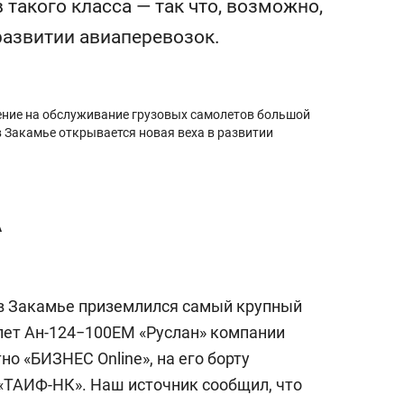
такого класса — так что, возможно,
янием как основа
«Гонка Героев»
рупких команд
развитии авиаперевозок.
ение на обслуживание грузовых самолетов большой
в Закамье открывается новая веха в развитии
А
 в Закамье приземлился самый крупный
лет Ан-124−100ЕМ «Руслан» компании
но «БИЗНЕС Online», на его борту
 «ТАИФ-НК». Наш источник сообщил, что