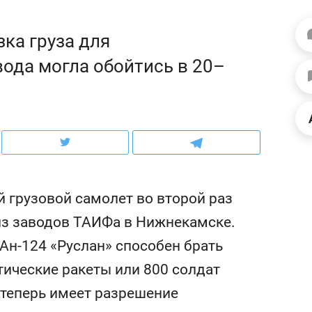
рынки, почему надо зна
чем интересен Оман?
ка груза для
ода могла обойтись в 20–
 грузовой самолет во второй раз
 из заводов ТАИФа в Нижнекамске.
 Ан-124 «Руслан» способен брать
ндуем
Рекомендуем
ические ракеты или 800 солдат
выживания в дикой
Мексика, рок-концерт
де, работа
и вагон с чак-чаком: ка
 теперь имеет разрешение
тальным и физическим
в Менделеевске прошл