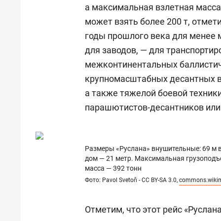
а максимальная взлетная масса 
может взять более 200 т, отмет
годы прошлого века для менее 
для заводов, — для транспорти
межконтинентальных баллистич
крупномасштабных десантных в
а также тяжелой боевой техник
парашютистов-десантников или
Размеры «Руслана» внушительные: 69 м в
дом — 21 метр. Максимальная грузоподъе
масса — 392 тонн
Фото: Pavol Svetoň - CC BY-SA 3.0,
commons.wikim
Отметим, что этот рейс «Руслан