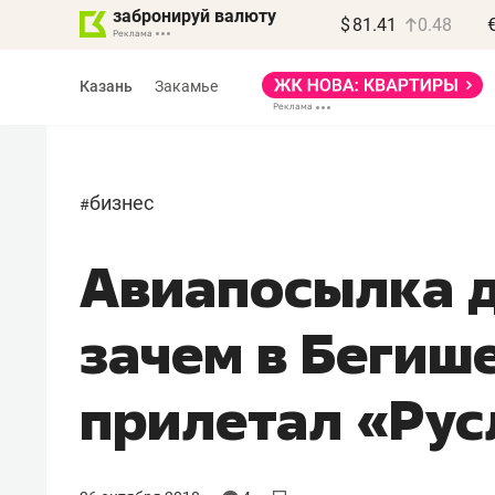
забронируй валюту
$
81.41
0.48
Казань
Закамье
бизнес
#
Авиапосылка 
зачем в Бегиш
прилетал «Рус