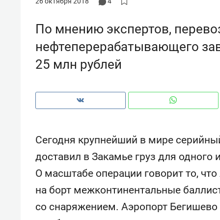
26 октября 2018
4
По мнению экспертов, перевоз
нефтеперерабатывающего зав
25 млн рублей
Сегодня крупнейший в мире серийный
доставил в Закамье груз для одного
О масштабе операции говорит то, что
Рекомендуем
Рекоме
на борт межконтинентальные баллист
ВТБ
150 камер до квартиры и Face
Опыт 
ID вместо ключа: какой будет
приро
со снаряжением. Аэропорт Бегишево
безопасность в ЖК «Нова»
с мен