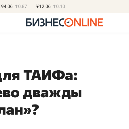
€
94.06
0.87
¥
12.06
0.10
для ТАИФа:
Василь М
МАРТ
ево дважды
«Не зная мест
правил, бизнес
лан»?
потерять мини
полгода»
Как бизнесу выйти на з