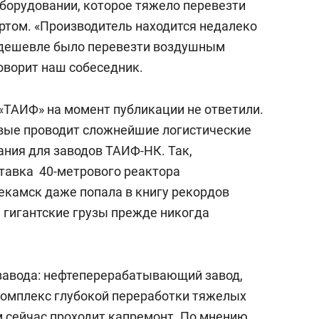
оборудовании, которое тяжело перевезти
том. «Производитель находится недалеко
и дешевле было перевезти воздушным
оворит наш собеседник.
 «ТАИФ» на момент публикации не ответили.
рвые проводит сложнейшие логистические
ания для заводов ТАИФ-НК. Так,
ставка 40-метрового реактора
екамск даже попала в книгу рекордов
е гигантские грузы прежде никогда
 завода: нефтеперерабатывающий завод,
комплекс глубокой переработки тяжелых
м сейчас проходит капремонт. По мнению