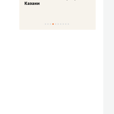
Казани
набер