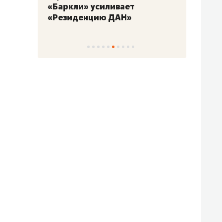
«Баркли» усиливает
фанатов Ази
«Резиденцию ДАН»