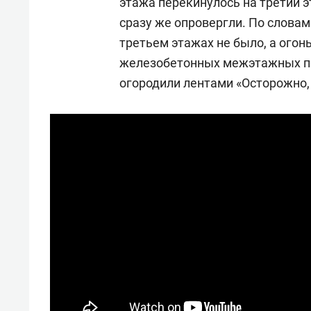
этажа перекинулось на третий 
сразу же опровергли. По слова
третьем этажах не было, а огон
железобетонных межэтажных пе
огородили лентами «Осторожно,