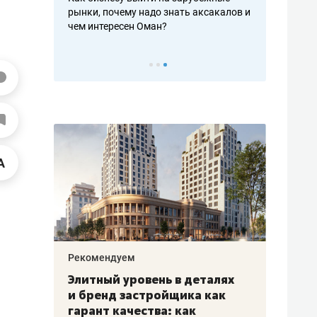
нки, почему надо знать аксакалов и
о трехкратном росте цен, дото
м интересен Оман?
клиентах и чудных запросах м
Рекомендуем
Рекомендуем
Элитный уровень в деталях
Анастасия Ив
и бренд застройщика как
«Гуксуми»: «
гарант качества: как
стать местом