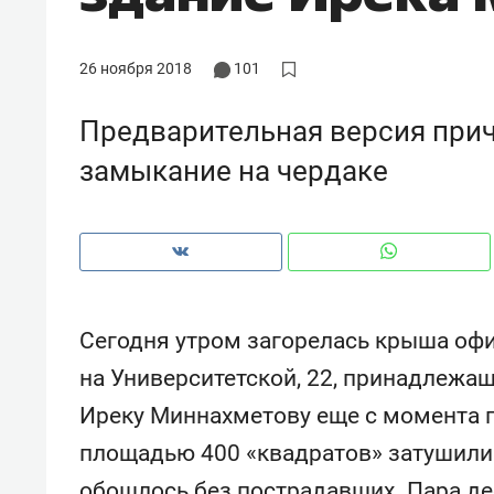
рынки, почему надо знать аксакалов и
о трехкратно
чем интересен Оман?
клиентах и ч
26 ноября 2018
101
Предварительная версия при
замыкание на чердаке
Сегодня утром загорелась крыша офи
на Университетской, 22, принадлежа
Рекомендуем
Рекомендуем
Иреку Миннахметову еще с момента п
Мексика, рок-концерт
«Прорывы слу
площадью 400 «квадратов» затушили в
и вагон с чак-чаком: как
30 метров»: 
в Менделеевске прошла
лечит подзем
обошлось без пострадавших. Пара де