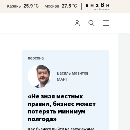
25.9
°С
27.3
°С
Казань
Москва
персона
Василь Мазитов
Роман Ободец
МАРТ
«Готовые решен
Не зная местных
«Мне лучше
равил, бизнес может
не заработать воо
отерять минимум
чем потерять
олгода»
репутацию»
к бизнесу выйти на зарубежные
Владелец отделочной фирмы