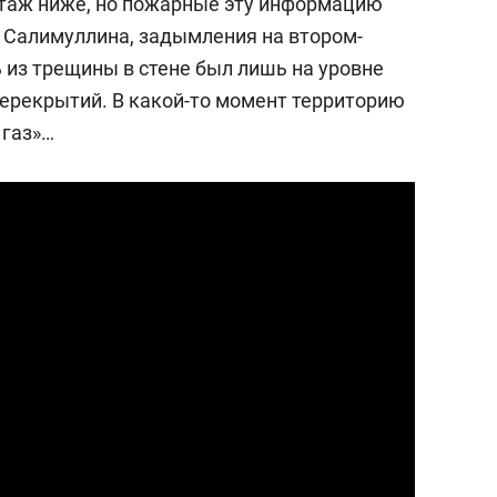
этаж ниже, но пожарные эту информацию
м Салимуллина, задымления на втором-
ь из трещины в стене был лишь на уровне
рекрытий. В какой-то момент территорию
 газ»…