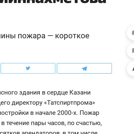
м росте цен, дотошных
школьной формы о контрафакте,
ры
удных запросах мастеров
налогах и развитии без кредитов
че
чины пожара — короткое
сного здания в сердце Казани
щего директору «Татспиртпрома»
Рекомендуем
остройки в начале 2000-х. Пожар
чались каждые
Не только про еду: как
 течение пары часов, по счастью,
как «Водоканал»
гастрокомплекс «Кайт»
ные артерии
задает новый ритм
сятков арендаторов, в том числе