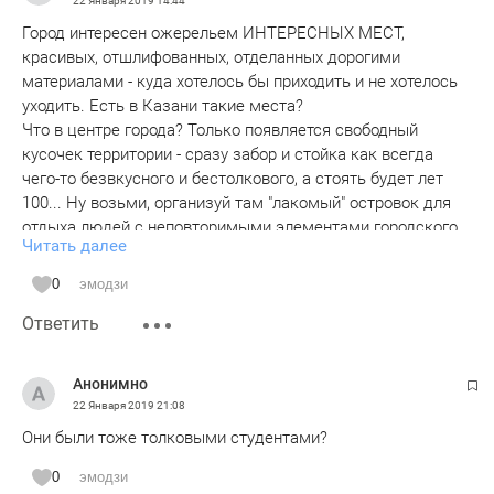
22 Января 2019
14:44
Город интересен ожерельем ИНТЕРЕСНЫХ МЕСТ,
красивых, отшлифованных, отделанных дорогими
материалами - куда хотелось бы приходить и не хотелось
уходить. Есть в Казани такие места?
Что в центре города? Только появляется свободный
кусочек территории - сразу забор и стойка как всегда
чего-то безвкусного и бестолкового, а стоять будет лет
100... Ну возьми, организуй там "лакомый" островок для
отдыха людей с неповторимыми элементами городского
Читать далее
дизайна, скульптурами, фонтанчиками, дорогими литыми
ограждениями. Пока не перестанем экономить на ВКУСЕ
0
эмодзи
и дорогих материалах Казань не приблизится ни к Вене, ни
Ответить
к Парижу, ни к одному европейскому городу. Услышьте
меня те - кто должен услышать.
Анонимно
22 Января 2019
21:08
Они были тоже толковыми студентами?
0
эмодзи