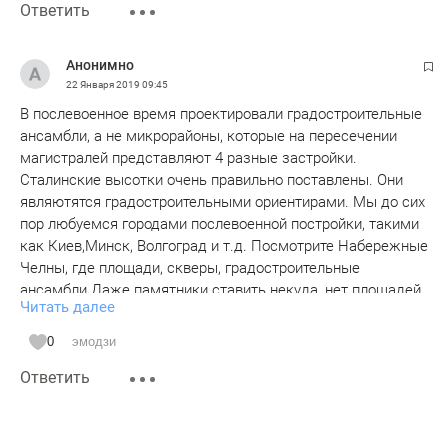
Ответить
Анонимно
22 Января 2019
09:45
В послевоенное время проектировали градостроительные
ансамбли, а не микрорайоны, которые на пересечении
магистралей представляют 4 разные застройки.
Сталинские высотки очень правильно поставлены. Они
являютятся градостроительными ориентирами. Мы до сих
пор любуемся городами послевоенной постройки, такими
как Киев,Минск, Волгоград и т.д. Посмотрите Набережные
Челны, где площади, скверы, градостроительные
ансамбли.Даже памятники ставить некуда, нет площадей.
Читать далее
Единственную историческую площадь на ГЭСе
уничтожили.А теперь и центральную площадь города
0
эмодзи
превратили в транзитный тротуар.
Ответить