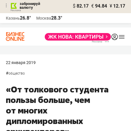
забронируй
$
82.17
€
94.84
¥
12.17
валюту
26.8°
28.3°
Казань
Москва
22 января 2019
#
общество
«От толкового студента
пользы больше, чем
от многих
дипломированных