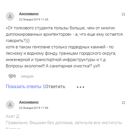
Анонимно
22 Января 2019
11:45
«От толкового студента пользы больше, чем от многих
дипломированных архитекторов» - а, что еще ему остается
говорить?)))
хотя в таком генплане столько подводных камней - по
лесному и водному фонду, границам городского округа,
инженерной и транспортной инфраструктуры и т.д.
Вопросы экологии!!! А санитарная очистка!? ух!!!
0
эмодзи
Ответить
Показать ответы 1
Анонимно
22 Января 2019
11:56
Азат Д
Правильно, Фишман без диплома, заткнула все институты