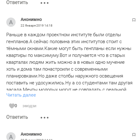
Ответить
Анонимно
22 Января 2019
14:18
Раньше в каждом проектном институте были отделы
генпланов.А сейчас половина этих институтов стоит с
тёмными окнами.Какие могут быть генпланы если нужны
квартиры по максимуму.Вот и получается что в старых
кварталах людям жить можно а в новых одно мучение
хоть и дома там понастроили с современными
планировками.Но даже столбы наружного освещения
поставить не удосужились.Ну а со студентами там другая
засада.Мечты молодых могут не совпадать с реальной
Читать далее
жизнью.Например молодёжь хочет чтоб в доме поближе
был бар а люди хотят чтоб был магазин продуктовый и
0
эмодзи
тишина по вечерам.Но учитывая то что генплан является
Ответить
только наброском а время потом изменит и сами дома и
их расположение студенты вполне могут справиться с
поставленной задачей под контролем опытных людей.
Анонимно