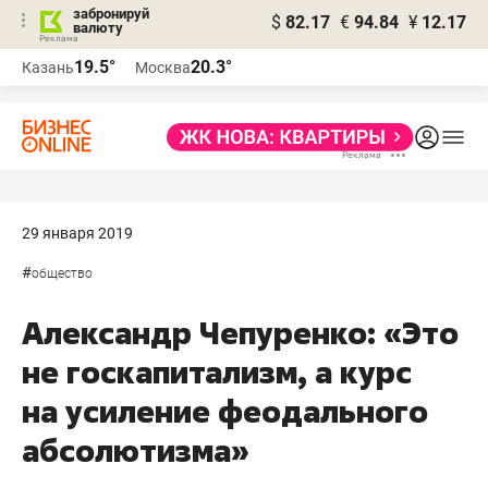
забронируй
$
82.17
€
94.84
¥
12.17
валюту
19.5°
20.3°
Казань
Москва
29 января 2019
#
общество
Александр Чепуренко: «Это
не госкапитализм, а курс
на усиление феодального
абсолютизма»