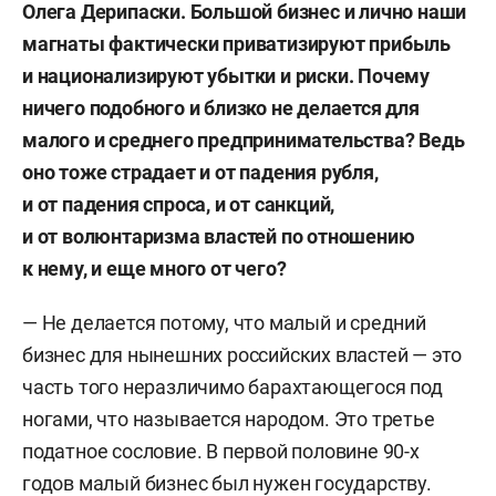
Олега Дерипаски.
Б
ольшой бизнес и лично наши
магнаты
фактически
приватизируют прибыль
и
национализируют
убытки и риски. Почему
ничего подобного
и близко
не делается для
малого и среднего предпринимательства? Ведь
он
о
тоже страдает и от падения рубля,
и от падения спроса, и от санкций,
и от волюнтаризма властей по отношению
к нему, и еще много от чего?
— Не делается потому, что малый и средний
бизнес для нынешних российских властей — это
часть того неразличимо барахтающегося под
ногами, что называется народом. Это третье
податное сословие. В первой половине 90-х
годов малый бизнес был нужен государству.