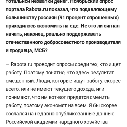
тотальной нехватки
денег
.
Н
оябр
ьский
опрос
портала Rabota.ru
показал, что п
одавляюще
му
большинств
у
россиян (91 процент опрошенных)
приходилось экономить на еде. Не это ли сигнал
начать, наконец, реально поддерживать
отечественного добросовестного производителя
и продавца,
МСБ
?
— Rabota.ru проводит опросы среди тех, кто ищет
работу. Поэтому понятно, что здесь результат
смещенный. Люди, которые ищут работу, скорее
всего, или не имеют текущего дохода, или
понимают, что им вот-вот придется сменить
работу, поэтому экономят на всем. Я бы скорее
сослался на недавно опубликованные данные
Российской академии народного хозяйства