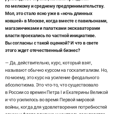
по мелкому и среднему предпринимательству.
Мол, э
то стало
ясно
уже в «ночь длинных
ковшей» в Москве, когда вместе с павильонами,
магазинчиками и палатками экскаваторами
власти
проехались по частной инициативе.
Вы согласны с т
акой
оценк
ой
? И что в свете
этого
ждет отечественный бизнес?
— Да, действительно, курс, который взят,
называют обычно курсом на госкапитализм. Но,
по-моему, это курс на усиление феодального
абсолютизма. Это что-то, что существовало
в России со времен Петра I и Екатерины Великой
и что усилилось во время Первой мировой
войны, когда для удовлетворения потребностей