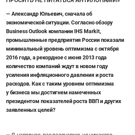
ПРОСИТЬ НЕ ПИТАТЬСЯ АНТИЛОПАМИ»
— Александр Юльевич,
сначала об
экономической ситуации.
Согласно обзору
Business Outlook компани
и
IHS Markit,
промышленные предприятия
России
показали
минимальный уровень оптимизма с октября
2016 года,
а
рекордное с июня 2013 года
количество
компаний
ждут
в
новом
году
усиления инфляционного давления
и
роста
расходов.
К
ак с таким уровнем оптимизма
у бизнеса мы
достигнем намеченных
президентом
показателей
роста ВВП
и
других
заявленных
целей?
— Я, наверное, вас разочарую, но никакого