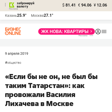
забронируй
$
81.41
€
94.06
¥
12.06
валюту
25.9°
27.1°
Казань
Москва
9 апреля 2019
#
общество
«Если бы не он, не был бы
таким Татарстан»: как
провожали Василия
Лихачева в Москве