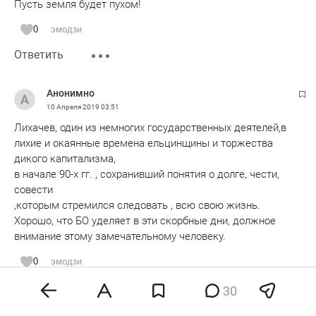
Пусть земля будет пухом!
0
эмодзи
Ответить
Анонимно
10 Апреля 2019
03:51
Лихачев, один из немногих государственных деятелей,в
лихие и окаянные времена ельцинщины и торжества
дикого капитализма,
в начале 90-х гг. , сохранивший понятия о долге, чести,
совести
,которым стремился следовать , всю свою жизнь.
Хорошо, что БО уделяет в эти скорбные дни, должное
внимание этому замечательному человеку.
0
эмодзи
Ответить
Показать ответы 1
30