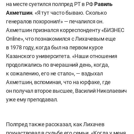
на месте суетился полпред РТ в РФ
Равиль
Ахметшин
. «Я тут часто бываю. Сколько
генералов похоронил!» — печалился он.
Ахметшин признался корреспонденту «БИЗНЕС
Online», что познакомился с Лихачевым еще
в 1978 году, когда был на первом курсе
Казанского университета. «Наши отношения
продолжались по вчерашний день, когда,
к сожалению, его не стало», — вздыхал
Ахметшин, вспоминая, что на юрфаке, где
он получал второе высшее, Василий Николаевич
уже ему преподавал.
Полпред также рассказал, как Лихачев
поучаствовал в судьбе его семьи. «Когда у меня