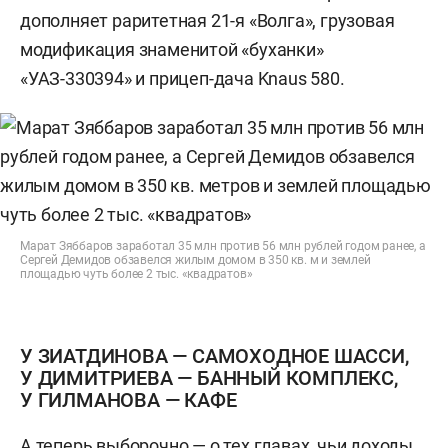
дополняет раритетная 21-я «Волга», грузовая
модификация знаменитой «буханки»
«УАЗ-330394» и прицеп-дача Knaus 580.
Марат Зяббаров заработал 35 млн против 56 млн рублей годом ранее, а
Сергей Демидов обзавелся жилым домом в 350 кв. м и землей
площадью чуть более 2 тыс. «квадратов»
У ЗИАТДИНОВА — САМОХОДНОЕ ШАССИ,
У ДИМИТРИЕВА — БАННЫЙ КОМПЛЕКС,
У ГИЛМАНОВА — КАФЕ
А теперь выборочно — о тех главах, чьи доходы