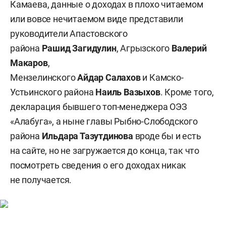
Камаева, данные о доходах в плохо читаемом
или вовсе нечитаемом виде представили
руководители Апастовского
района
Рашид Загидулин
, Агрызского
Валерий
Макаров
,
Мензелинского
Айдар Салахов
и Камско-
Устьинского района
Наиль Вазыхов
. Кроме того,
декларация бывшего топ-менеджера ОЭЗ
«Алабуга», а ныне главы Рыбно-Слободского
района
Ильдара Тазутдинова
вроде бы и есть
на сайте, но не загружается до конца, так что
посмотреть сведения о его доходах никак
не получается.