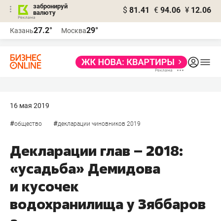
забронируй
$
81.41
€
94.06
¥
12.06
валюту
27.2°
29°
Казань
Москва
16 мая 2019
#
#
общество
декларации чиновников 2019
Декларации глав – 2018:
«усадьба» Демидова
и кусочек
водохранилища у Зяббаров