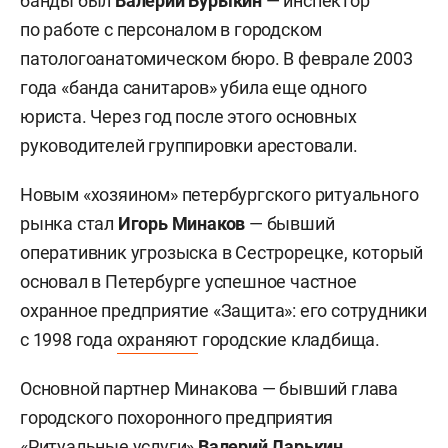
банды был
Валерий Бурыкин
— инспектор
по работе с персоналом в городском
патологоанатомическом бюро. В феврале 2003
года «банда санитаров» убила еще одного
юриста. Через год после этого основных
руководителей группировки арестовали.
Новым «хозяином» петербургского ритуального
рынка стал
Игорь Минаков
— бывший
оперативник угрозыска в Сестрорецке, который
основал в Петербурге успешное частное
охранное предприятие «Защита»: его сотрудники
с 1998 года
охраняют
городские кладбища.
Основной партнер Минакова — бывший глава
городского похоронного предприятия
«Ритуальные услуги»
Валерий Ларькин
.