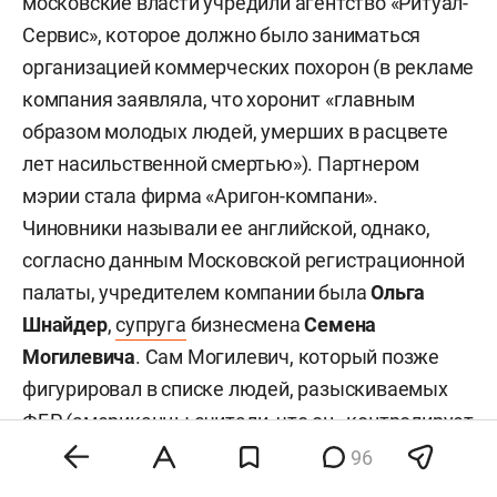
московские власти учредили агентство «Ритуал-
Сервис», которое должно было заниматься
организацией коммерческих похорон (в рекламе
компания заявляла, что хоронит «главным
образом молодых людей, умерших в расцвете
лет насильственной смертью»). Партнером
мэрии стала фирма «Аригон-компани».
Чиновники называли ее английской, однако,
согласно данным Московской регистрационной
палаты, учредителем компании была
Ольга
Шнайдер
,
супруга
бизнесмена
Семена
Могилевича
. Сам Могилевич, который позже
фигурировал в списке людей, разыскиваемых
ФБР (американцы считали, что он «контролирует
огромную преступную сеть»), владел 40%
96
британской компании «Аригон».