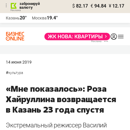
забронируй
$
82.17
€
94.84
¥
12.17
валюту
20°
19.4°
Казань
Москва
14 июня 2019
#
культура
«Мне показалось»: Роза
Хайруллина возвращается
в Казань 23 года спустя
Экстремальный режиссер Василий