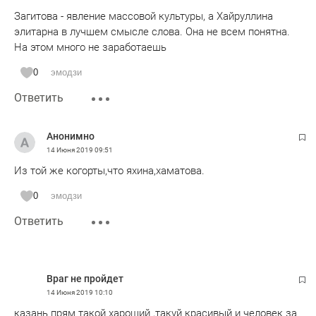
Загитова - явление массовой культуры, а Хайруллина
элитарна в лучшем смысле слова. Она не всем понятна.
На этом много не заработаешь
0
эмодзи
Ответить
Анонимно
14 Июня 2019
09:51
Из той же когорты,что яхина,хаматова.
0
эмодзи
Ответить
Враг не пройдет
14 Июня 2019
10:10
казань прям такой хароший ,такуй красивый и человек за