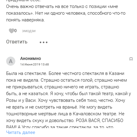
Очень важно отвечать на все только с позиции «мне
показалось». Нет ни одного человека, способного что-то
понять наверняка.
0
эмодзи
Ответить
Анонимно
14 Июня 2019
13:48
Была на спектакле. Более честного спектакля в Казани
пока не видела. Страшно остаться голой, страшно ничем
не прикрываться, страшно ничего не играть, страшно
быть, а не казаться. Я хочу, чтобы был такой театр, какой у
Розы и у Васи. Хочу чувствовать себя тихо, честно. Хочу
не врать и не смотреть на враньё. Не могу видеть
тошнотворные мертвые лица в Качаловском театре. Не
хочу видеть скуку и довольство. РОЗА ВАСЯ, СПАСИБО
ВАМ! А Углу спасибо за такие спектакли, за то, что
Читать далее
медленной дорогой со своими 50 местами меняют нас,