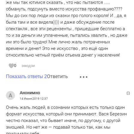
же мы так ютимся сказать , что нас пытаются .....
обмануть, подсунуть вместо искусства профанацию????
Мы до сих пор люди из сказки про голого короля! И , да, я
была там и все видела)))) и даже обсуждение после
спектакля , все эти рецензенты , пришедшие бесплатно а
то и за деньги им уплаченные, пытались хвалить , но даже
им это было трудно! Мне лично жаль потраченных
времени и денег! Это не искусство , это ещё один
относительно четный приём отьема денег у населения!
0
эмодзи
Ответить
Показать ответы 2
Анонимно
14 Июня 2019
12:37
Очень жаль людей, в сознании которых есть только один
формат искусства, который они принимают. Вася Березин
честно показал, что бывает иначе, по другому, с другой
эмоцией. Но нет же — подавай только так, как мы
придумали себе.