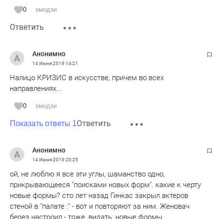
медленно, но верно, я и предположить не могла, что могу
0
эмодзи
такое чувствовать в театре.
Ответить
Анонимно
14 Июня 2019
14:21
Налицо КРИЗИС в искусстве, причем во всех
направлениях...
0
эмодзи
Ответить
Показать ответы 1
Анонимно
14 Июня 2019
20:25
ой, не люблю я все эти углы, шаманство одно,
прикрывающееся "поисками новых форм". какие к черту
новые формы? сто лет назад Гинкас закрыл актеров
стеной в "палате :" - вот и повторяют за ним. Женовач
берез настроил - тоже, видать, новые формы.