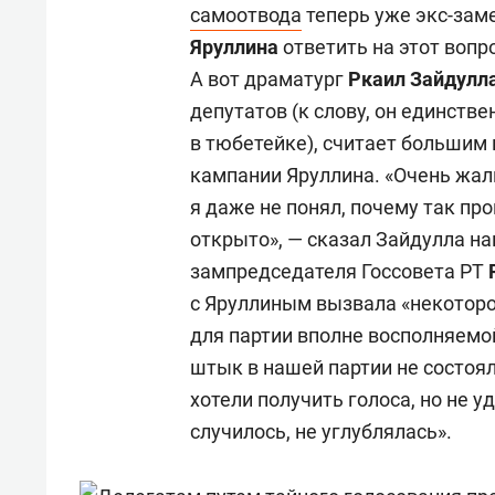
самоотвода
теперь уже экс-зам
Яруллина
ответить на этот воп
А вот драматург
Ркаил Зайдулл
депутатов (к слову, он единств
в тюбетейке), считает большим
кампании Яруллина. «Очень жаль
я даже не понял, почему так пр
открыто», — сказал Зайдулла 
зампредседателя Госсовета РТ
с Яруллиным вызвала «некоторо
для партии вполне восполняемо
штык в нашей партии не состоял
хотели получить голоса, но не у
случилось, не углублялась».