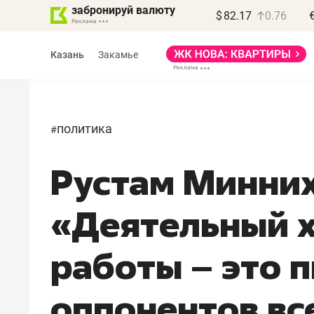
забронируй валюту
$
82.17
0.76
Казань
Закамье
политика
#
Рустам Минних
Василь Мазитов
МАРТ
«Деятельный 
«Не зная местных
правил, бизнес может
работы – это 
потерять минимум
полгода»
оппонентов вс
Как бизнесу выйти на зарубежные