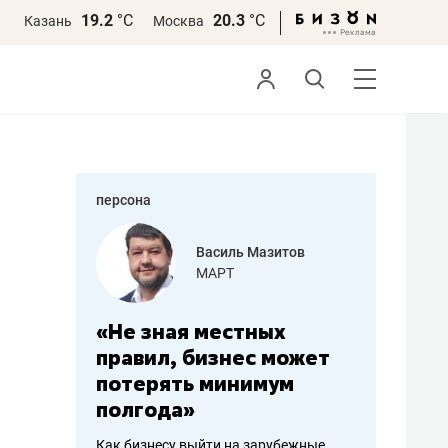
19.2
°С
20.3
°С
Казань
Москва
персона
еменова
Василь Мазитов
»
МАРТ
а: работа
«Не зная местных
«Мне лу
ечься
правил, бизнес может
не зара
вствовать
потерять минимум
чем пот
полгода»
репутац
пошиву
Как бизнесу выйти на зарубежные
Владелец от