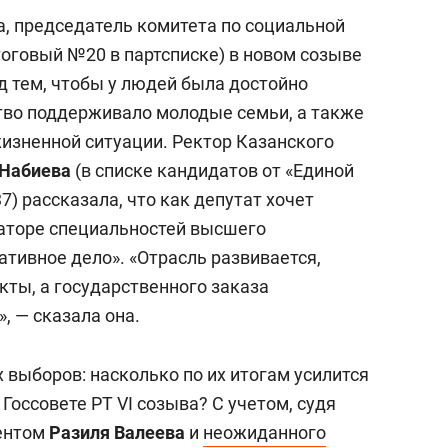
, председатель комитета по социальной
оговый №20 в партсписке) в новом созыве
д тем, чтобы у людей была достойно
тво поддерживало молодые семьи, а также
жизненной ситуации. Ректор Казанского
 Набиева
(в списке кандидатов от «Единой
) рассказала, что как депутат хочет
каторе специальностей высшего
тивное дело». «Отрасль развивается,
ты, а государственного заказа
, — сказала она.
х выборов: насколько по их итогам усилится
Госсовете РТ VI созыва? С учетом, судя
ментом
Разиля Валеева
и
неожиданного