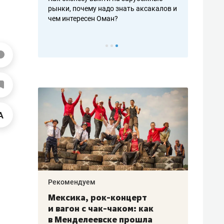
рафакте,
рынки, почему надо знать аксакалов и
о трехкратно
кредитов
чем интересен Оман?
клиентах и ч
Рекомендуем
Рекоме
ой
Мексика, рок-концерт
«Прор
и вагон с чак-чаком: как
30 ме
еским
в Менделеевске прошла
лечит