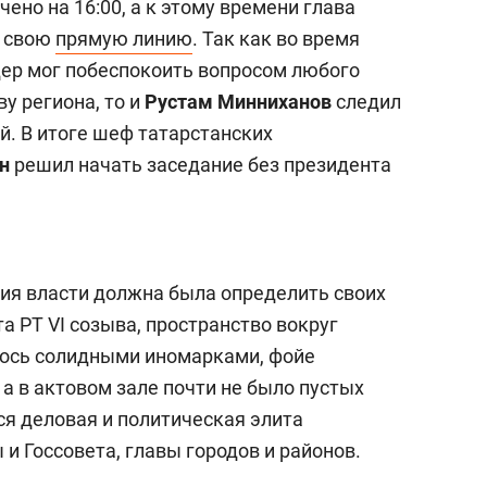
ено на 16:00, а к этому времени глава
л свою
прямую линию
. Так как во время
дер мог побеспокоить вопросом любого
у региона, то и
Рустам Минниханов
следил
й. В итоге шеф татарстанских
ин
решил начать заседание без президента
тия власти должна была определить своих
а РТ VI созыва, пространство вокруг
лось солидными иномарками, фойе
а в актовом зале почти не было пустых
ся деловая и политическая элита
и Госсовета, главы городов и районов.