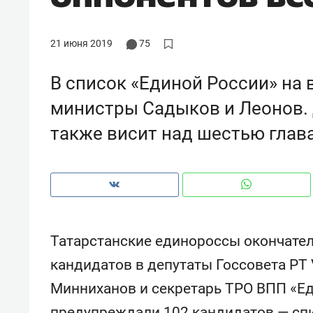
рынки, почему надо знать аксакал
чем интересен Оман?
21 июня 2019
75
В список «Единой России» на
министры Садыков и Леонов.
также висит над шестью глав
Татарстанские единороссы окончате
Рекомендуем
Рекоме
кандидатов в депутаты Госсовета РТ 
Как ГК «МИР ГРУПП» и ВТБ
150 ка
Минниханов и секретарь ТРО ВПП «Е
создают оазис жилого
ID вме
комфорта под Казанью
безоп
предупреждали 102 кандидатов — сп