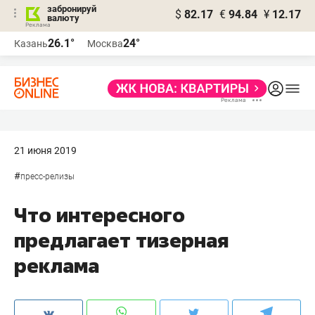
забронируй
$
82.17
€
94.84
¥
12.17
валюту
26.1°
24°
Казань
Москва
21 июня 2019
#
пресс-релизы
Что интересного
предлагает тизерная
реклама