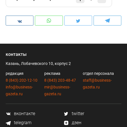
контакты
Казань, Лобачевского 10, корпус 2
редакция
реклама
отдел персонала
8 (843) 202-12-10
8 (843) 203-48-47
staff@business-
info@business-
mir@business-
gazeta.ru
gazeta.ru
gazeta.ru
вконтакте
twitter
telegram
дзен