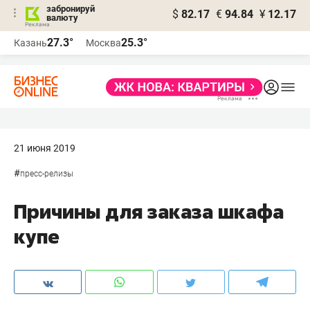
забронируй
$
82.17
€
94.84
¥
12.17
валюту
27.3°
25.3°
Казань
Москва
21 июня 2019
#
пресс-релизы
Причины для заказа шкафа
купе