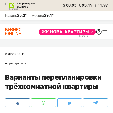
забронируй
$
80.93
€
93.19
¥
11.97
валюту
25.3°
29.1°
Казань
Москва
5 июля 2019
#
пресс-релизы
Варианты перепланировки
трёхкомнатной квартиры