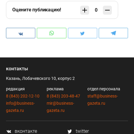
Оцените публикацию!
0
контакты
Казань, Лобачевского 10, корпус 2
редакция
реклама
отдел персонала
8 (843) 202-12-10
8 (843) 203-48-47
staff@business-
info@business-
mir@business-
gazeta.ru
gazeta.ru
gazeta.ru
вконтакте
twitter