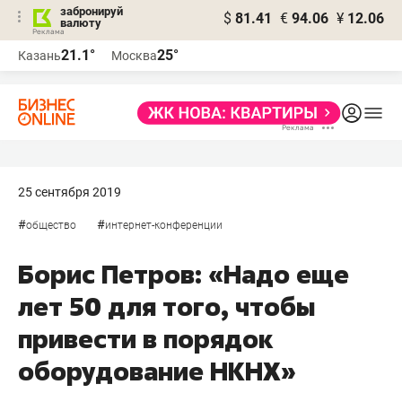
забронируй
$
81.41
€
94.06
¥
12.06
валюту
21.1°
25°
Казань
Москва
25 сентября 2019
#
#
общество
интернет-конференции
Борис Петров: «Надо еще
лет 50 для того, чтобы
привести в порядок
оборудование НКНХ»