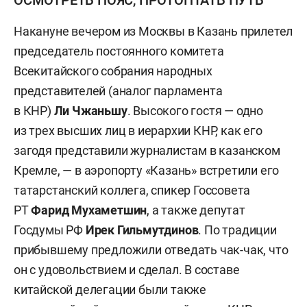
ОСМОТРЕТЬ ПОЯС, ПРОТОПТАТЬ ПУТЬ
Накануне вечером из Москвы в Казань прилетел
председатель постоянного комитета
Всекитайского собрания народных
представителей (аналог парламента
в КНР)
Ли Чжаньшу
. Высокого гостя — одно
из трех высших лиц в иерархии КНР, как его
загодя представили журналистам в казанском
Кремле, — в аэропорту «Казань» встретили его
татарстанский коллега, спикер Госсовета
РТ
Фарид Мухаметшин
, а также депутат
Госдумы РФ
Ирек Гильмутдинов
. По традиции
прибывшему предложили отведать чак-чак, что
он с удовольствием и сделал. В составе
китайской делегации были также