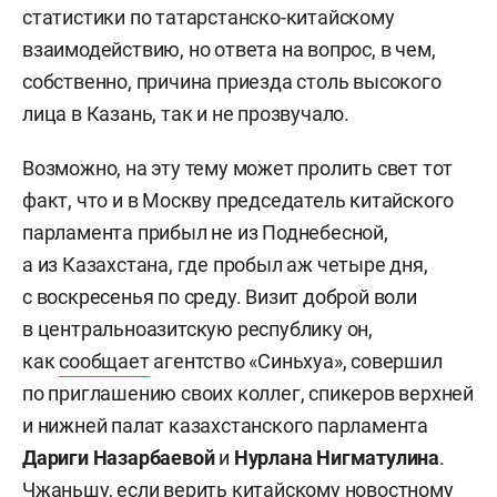
статистики по татарстанско-китайскому
взаимодействию, но ответа на вопрос, в чем,
собственно, причина приезда столь высокого
лица в Казань, так и не прозвучало.
Возможно, на эту тему может пролить свет тот
факт, что и в Москву председатель китайского
парламента прибыл не из Поднебесной,
а из Казахстана, где пробыл аж четыре дня,
с воскресенья по среду. Визит доброй воли
в центральноазитскую республику он,
как
сообщает
агентство «Синьхуа», совершил
по приглашению своих коллег, спикеров верхней
и нижней палат казахстанского парламента
Дариги Назарбаевой
и
Нурлана Нигматулина
.
Чжаньшу, если верить китайскому новостному