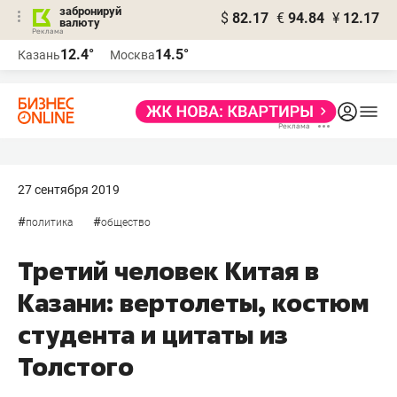
забронируй
$
82.17
€
94.84
¥
12.17
валюту
12.4°
14.5°
Казань
Москва
27 сентября 2019
#
#
политика
общество
Третий человек Китая в
Казани: вертолеты, костюм
студента и цитаты из
Толстого