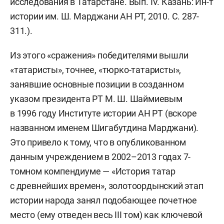
исследования в Татарстане. Вып. IV. Казань: Ин-т
истории им. Ш. Марджани АН РТ, 2010. С. 287-
311.).
Из этого «сражения» победителями вышли
«татаристы», точнее, «тюрко-татаристы»,
занявшие основные позиции в созданном
указом президента РТ М. Ш. Шаймиевым
в 1996 году Институте истории АН РТ (вскоре
названном именем Шигабутдина Марджани).
Это привело к тому, что в опубликованном
данным учреждением в 2002–2013 годах 7-
томном компендиуме — «История татар
с древнейших времен», золотоордынский этап
истории народа занял подобающее почетное
место (ему отведен весь III том) как ключевой