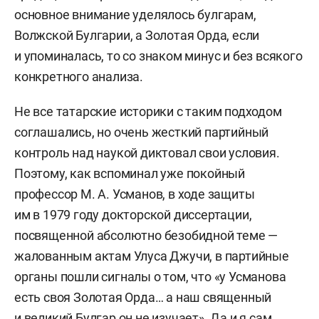
основное внимание уделялось булгарам,
Волжской Булгарии, а Золотая Орда, если
и упоминалась, то со знаком минус и без всякого
конкретного анализа.
Не все татарские историки с таким подходом
соглашались, но очень жесткий партийный
контроль над наукой диктовал свои условия.
Поэтому, как вспоминал уже покойный
профессор М. А. Усманов, в ходе защиты
им в 1979 году докторской диссертации,
посвященной абсолютно безобидной теме —
жалованным актам Улуса Джучи, в партийные
органы пошли сигналы о том, что «у Усманова
есть своя Золотая Орда… а наш священный
и великий Булгар он не изучает». Да и я сам,