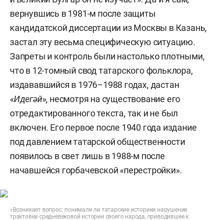
вернувшись в 1981-м после защиты
кандидатской диссертации из Москвы в Казань,
застал эту весьма специфическую ситуацию.
Запреты и контроль были настолько плотными,
что в 12-томный свод татарского фольклора,
издававшийся в 1976–1988 годах, дастан
«
Идег
ә
й
», несмотря на существование его
отредактированного текста, так и не был
включен. Его первое после 1940 года издание
под давлением татарской общественности
появилось в свет лишь в 1988-м после
начавшейся горбачевской «перестройки».
«Возникает вопрос: понимали ли татарские историки нарушение
трактовки средневековой истории своего народа, приводившее к