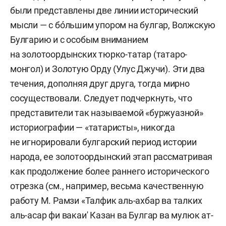
были представлены две линии исторический
мысли — с бóльшим упором на булгар, Волжскую
Булгарию и с особым вниманием
на золотоордынских тюрко-татар (татаро-
монгол) и Золотую Орду (Улус Джучи). Эти два
течения, дополняя друг друга, тогда мирно
сосуществовали. Следует подчеркнуть, что
представители так называемой «буржуазной»
историографии — «татаристы», никогда
не игнорировали булгарский период истории
народа, ее золотоордынский этап рассматривая
как продолжение более раннего исторического
отрезка (см., например, весьма качественную
работу М. Рамзи «Талфик аль-ахбар ва талких
аль-асар фи вакаи' Казан ва Булгар ва мулюк ат-