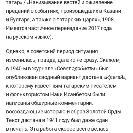
татар» / «Нанизывание вестей и оживление
преданий о событиях, произошедших в Казани
и Булгаре, а также о татарских царях», 1908.
Имеется частичное переиздание 2017 года
на русском языке).
Однако, в советский период ситуация
изменилась, правда, далеко не сразу. Скажем,
в 1940-м в журнале «
Совет әдәбияты
» был
опубликован сводный вариант дастана «
Идег
ә
й
»,
к которому известным татарским писателем
и фольклористом Наки Исанбетом были
написаны обширные комментарии,
воссоздающие историю и образ Золотой Орды.
Текст дастана в 1941 году был даже сдан
в печать. Эта работа скорее всего велась