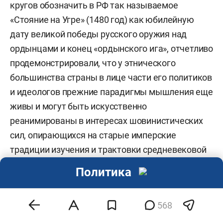
кругов обозначить в РФ так называемое
«Стояние на Угре» (1480 год) как юбилейную
дату великой победы русского оружия над
ордынцами и конец «ордынского ига», отчетливо
продемонстрировали, что у этнического
большинства страны в лице части его политиков
и идеологов прежние парадигмы мышления еще
живы и могут быть искусственно
реанимированы в интересах шовинистических
сил, опирающихся на старые имперские
традиции изучения и трактовки средневековой
истории России, к сожалению, содержащих
Политика
антитатарские, антизолотоордынские
коннотации. И такие элементы общественного
568
сознания, похоже, быстро изжить не получится,
так как они являются частью мировоззрения,