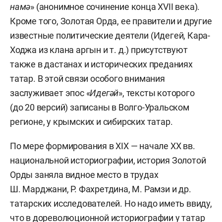
намә
» (анонимное сочинение конца XVII века).
Кроме того, Золотая Орда, ее правители и другие
известные политические деятели (Идегей, Кара-
Ходжа из клана аргын и т. д.) присутствуют
также в дастанах и исторических преданиях
татар. В этой связи особого внимания
заслуживает эпос «
Идегәй
», тексты которого
(до 20 версий) записаны в Волго-Уральском
регионе, у крымских и сибирских татар.
По мере формирования в XIX — начале XX вв.
национальной историографии, история Золотой
Орды заняла видное место в трудах
Ш. Марджани, Р. Фахретдина, М. Рамзи и др.
татарских исследователей. Но надо иметь ввиду,
что в дореволюционной историографии у татар