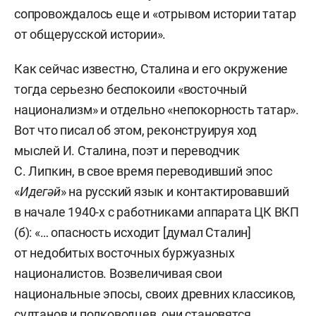
сопровождалось еще и «отрывом истории татар
от общерусской истории».
Как сейчас известно, Сталина и его окружение
тогда серьезно беспокоили «восточный
национализм» и отдельно «непокорность татар».
Вот что писал об этом, реконструируя ход
мыслей И. Сталина, поэт и переводчик
С. Липкин, в свое время переводивший эпос
«
Идег
ә
й
» на русский язык и контактировавший
в начале 1940-х с работниками аппарата ЦК ВКП
(б): «… опасность исходит [думал Сталин]
от недобитых восточных буржуазных
националистов. Возвеличивая свои
национальные эпосы, своих древних классиков,
султанов и полководцев, они становятся