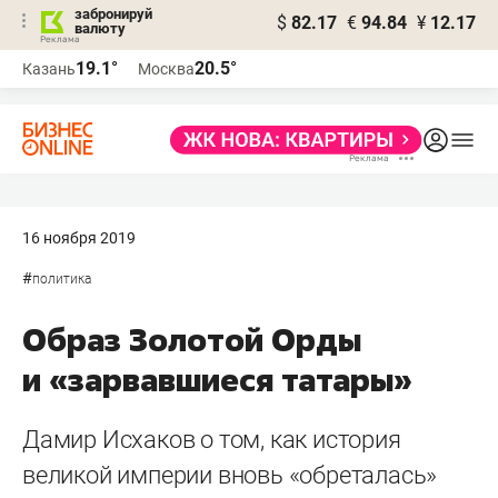
забронируй
$
82.17
€
94.84
¥
12.17
валюту
19.1°
20.5°
Казань
Москва
16 ноября 2019
#
политика
Образ Золотой Орды
и «зарвавшиеся татары»
Дамир Исхаков о том, как история
великой империи вновь «обреталась»