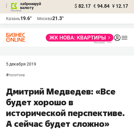
забронируй
$
82.17
€
94.84
¥
12.17
валюту
19.6°
21.3°
Казань
Москва
5 декабря 2019
#
политика
Дмитрий Медведев: «Все
будет хорошо в
исторической перспективе.
А сейчас будет сложно»