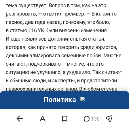
тема существует. Вопрос в том, как на это
реагировать, — ответил премьер. — В какой-то
период, два года назад, по-моему, это было,
в статью 116 УК были внесены изменения.
И еще появилась дополнительная статья,
которая, как принято говорить среди юристов,
декриминализировала семейные побои. Многие
считают, подчеркиваю — многие, что это
ситуацию не улучшило, а ухудшило. Так считают
и обычные люди, и эксперты, и представители
правоохранительных органов. В любом случае,
я думаю, в XXI веке никого не может утешить
Политика
формула „Бьет — значит любит“. Стало быть,
на это надо как-то реагировать…»
130
Медведев заметил, что ответный законопроект