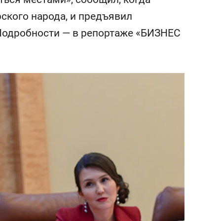
янием как основа
«Гонка Героев»
рского народа, и предъявил
рупких команд
Подробности — в репортаже «БИЗНЕС