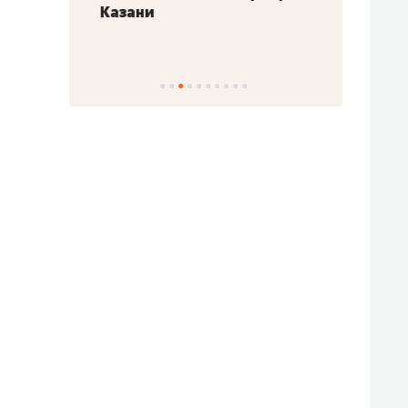
Казани
набер