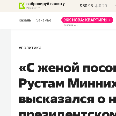
забронируй валюту
$
80.93
-0.20
Казань
Закамье
политика
#
«С женой посо
Марат Арсланов
«КирпичХолдинг»
Рустам Минни
«Главная задача
девелопера – найти
высказался о 
правильный продукт»
президентском
Девелопер из топ-10* застройщико
Башкортостана входит в Татарстан