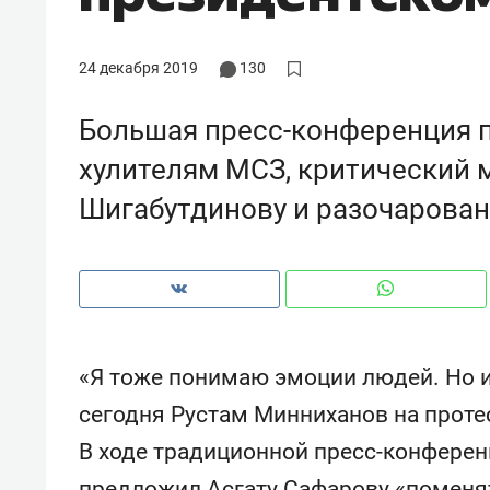
с ЖК «Иволга» в Зеленодольске
24 декабря 2019
130
Большая пресс-конференция п
хулителям МСЗ, критический 
Шигабутдинову и разочарован
«Я тоже понимаю эмоции людей. Но и
Рекомендуем
Рекоме
сегодня Рустам Минниханов на проте
«В банкротствах сегодня
Опыт 
В ходе традиционной пресс-конференц
ищут не активы, а людей,
приро
которые ими управляли. Они
с мен
предложил Асгату Сафарову «поменят