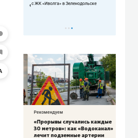
с ЖК «Иволга» в Зеленодольске
ть аксакалов и
школьной фор
налогах и раз
Рекомендуем
Рекоме
«Прорывы случались каждые
Не то
к
30 метров»: как «Водоканал»
гастр
а
лечит подземные артерии
задае