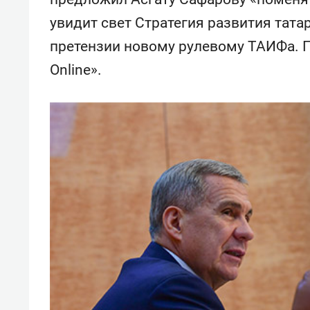
отвечают личным
состо
увидит свет Стратегия развития тата
имуществом!»
антих
претензии новому рулевому ТАИФа. 
Online».