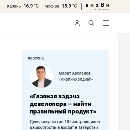
16.9
°С
18.9
°С
Казань
Москва
персона
азитов
Марат Арсланов
«КирпичХолдинг»
ных
«Главная задача
«Мама г
 может
девелопера – найти
помогае
мум
правильный продукт»
от болез
себя жи
Девелопер из топ-10* застройщиков
Башкортостана входит в Татарстан
арубежные
Наследница б