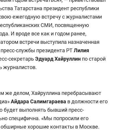
льства Татарстана президент республики
 свою ежегодную встречу с журналистами
республиканских СМИ, посвященную
да. И вроде все как и годом ранее,
ратором встречи выступила назначенная
 пресс-службы президента РТ
Лилия
ресс-секретарь
Эдуард Хайруллин
по старой
ь журналистов.
м же делом, Хайруллина перебрасывают
диа»
Айдара Салимгараева
в должности его
ую будет выполнять бывший пресс-
ьно специфична. «Мы попросили его
ь обширные хорошие контакты в Москве.