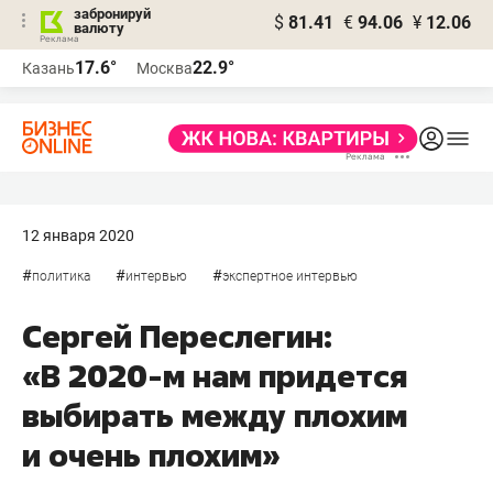
забронируй
$
81.41
€
94.06
¥
12.06
валюту
17.6°
22.9°
Казань
Москва
12 января 2020
#
#
#
политика
интервью
экспертное интервью
Сергей Переслегин:
«В 2020-м нам придется
выбирать между плохим
и очень плохим»