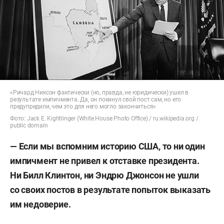
«Ричард Никсон фактически (но, правда, не юридически) ушел в
результате импичмента. Да, он покинул свой пост сам, но его
предупредили, чем это для него могло закончиться»
Фото: Jack E. Kightlinger (White House Photo Office) / ru.wikipedia.org /
public domain
— Если мы вспомним историю США, то ни один
импичмент не привел к отставке президента.
Ни Билл Клинтон, ни Эндрю Джонсон не ушли
со своих постов в результате попыток выказать
им недоверие.