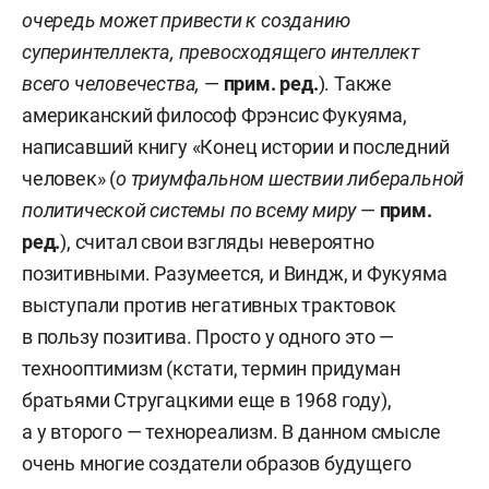
очередь может привести к созданию
суперинтеллекта, превосходящего интеллект
всего человечества,
—
прим. ред.
). Также
американский философ Фрэнсис Фукуяма,
написавший книгу «Конец истории и последний
человек» (
о триумфальном шествии либеральной
политической системы по всему миру
—
прим.
ред.
), считал свои взгляды невероятно
позитивными. Разумеется, и Виндж, и Фукуяма
выступали против негативных трактовок
в пользу позитива. Просто у одного это —
технооптимизм (кстати, термин придуман
братьями Стругацкими еще в 1968 году),
а у второго — технореализм. В данном смысле
очень многие создатели образов будущего