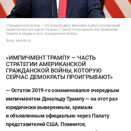
«Гражданская война — это борьба двух экономик и двух направлений
развития внутри одной страны. С такой точки зрения все правление
Трампа в общем и есть гражданская война»
Фото: kremlin.ru
«ИМПИЧМЕНТ ТРАМПУ — ЧАСТЬ
СТРАТЕГИИ АМЕРИКАНСКОЙ
ГРАЖДАНСКОЙ ВОЙНЫ, КОТОРУЮ
СЕЙЧАС ДЕМОКРАТЫ ПРОИГРЫВАЮТ»
— Остаток 2019-го ознаменовался очередным
импичментом Дональду Трампу — на этот раз
юридически выверенным, зримым
и объявленным официально через Палату
представителей США. Помнится,