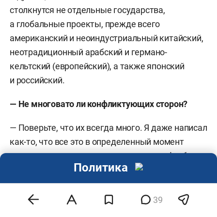
столкнутся не отдельные государства,
а глобальные проекты, прежде всего
американский и неоиндустриальный китайский,
неотрадиционный арабский и германо-
кельтский (европейский), а также японский
и российский.
— Не многовато ли конфликтующих сторон?
— Поверьте, что их всегда много. Я даже написал
как-то, что все это в определенный момент
может напоминать чемпионат мира по футболу.
Политика
Сначала идут предварительные игры, в ходе
которых выбывают, к примеру, Франция
и Австрия. Остаются Россия, Германия
39
и Великобритания, но потом и они отсеиваются.