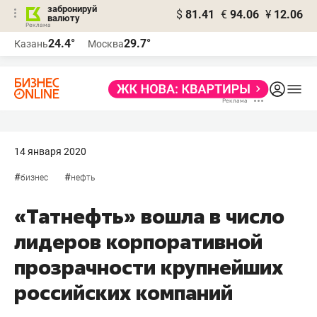
забронируй
$
81.41
€
94.06
¥
12.06
валюту
24.4°
29.7°
Казань
Москва
14 января 2020
#
#
бизнес
нефть
«Татнефть» вошла в число
лидеров корпоративной
прозрачности крупнейших
российских компаний