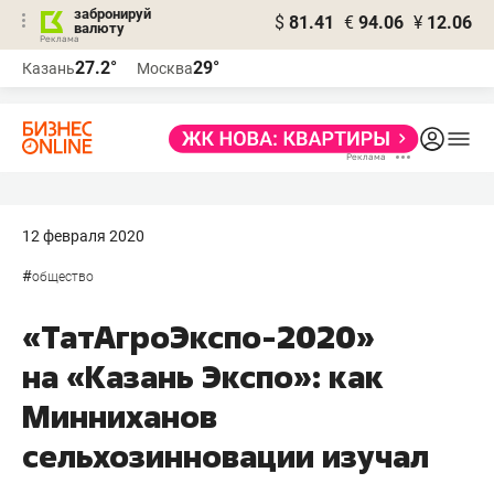
забронируй
$
81.41
€
94.06
¥
12.06
валюту
27.2°
29°
Казань
Москва
12 февраля 2020
#
общество
«ТатАгроЭкспо-2020»
на «Казань Экспо»: как
Минниханов
сельхозинновации изучал