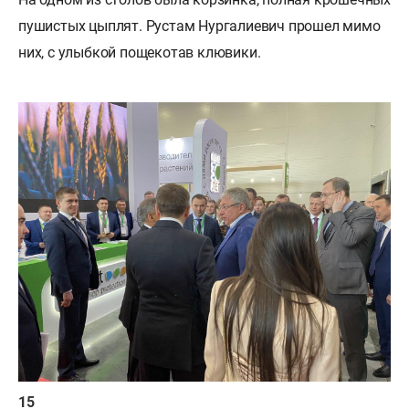
пушистых цыплят. Рустам Нургалиевич прошел мимо
них, с улыбкой пощекотав клювики.