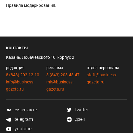
Правила модерирования
.
контакты
Казань, Лобачевского 10, корпус 2
редакция
реклама
отдел персонала
8 (843) 202-12-10
8 (843) 203-48-47
staff@business-
info@business-
mir@business-
gazeta.ru
gazeta.ru
gazeta.ru
вконтакте
twitter
telegram
дзен
youtube