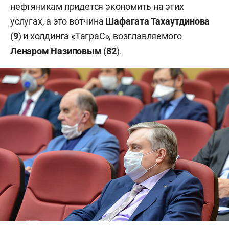
нефтяникам придется экономить на этих
услугах, а это вотчина
Шафагата Тахаутдинова
(
9
) и холдинга «ТаграС», возглавляемого
Ленаром Назиповым
(
82
).