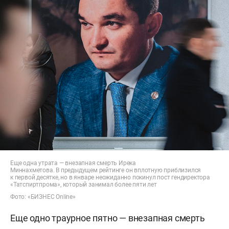
Еще одна утрата — внезапная смерть Ирека
Миннахметова. В предыдущем рейтинге он вплотную приблизился
к первой десятке, но в январе неожиданно покинул пост гендиректора
«Татспиртпрома», который занимал более пяти лет
Фото: «БИЗНЕС Online»
Еще одно траурное пятно — внезапная смерть