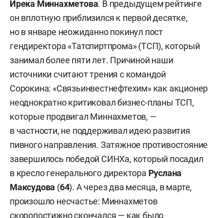
Ирека Миннахметова
. В предыдущем рейтинге
он вплотную приблизился к первой десятке,
но в январе неожиданно покинул пост
гендиректора «Татспиртпрома» (ТСП), который
занимал более пяти лет. Причиной наши
источники считают трения с командой
Сорокина: «Связьинвестнефтехим» как акционер
неоднократно критиковал бизнес-планы ТСП,
которые продвигал Миннахметов, —
в частности, не поддерживал идею развития
пивного направления. Затяжное противостояние
завершилось победой СИНХа, который посадил
в кресло генерального директора
Руслана
Максудова
(
64
). А через два месяца, в марте,
произошло несчастье: Миннахметов
скоропостижно скончался — как было