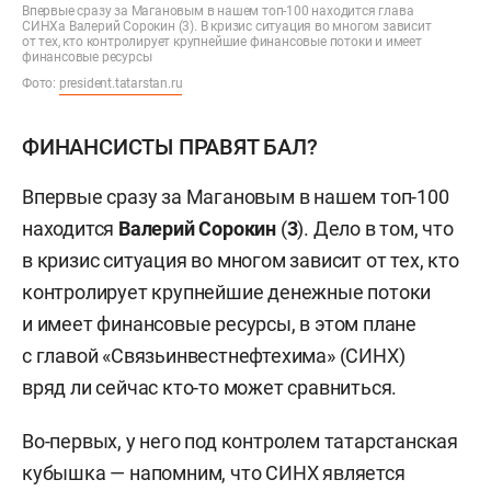
Впервые сразу за Магановым в нашем топ-100 находится глава
СИНХа Валерий Сорокин (3). В кризис ситуация во многом зависит
от тех, кто контролирует крупнейшие финансовые потоки и имеет
финансовые ресурсы
Фото:
president.tatarstan.ru
ФИНАНСИСТЫ ПРАВЯТ БАЛ?
Впервые сразу за Магановым в нашем топ-100
находится
Валерий Сорокин
(
3
). Дело в том, что
в кризис ситуация во многом зависит от тех, кто
контролирует крупнейшие денежные потоки
и имеет финансовые ресурсы, в этом плане
с главой «Связьинвестнефтехима» (СИНХ)
вряд ли сейчас кто-то может сравниться.
Во-первых, у него под контролем татарстанская
кубышка — напомним, что СИНХ является