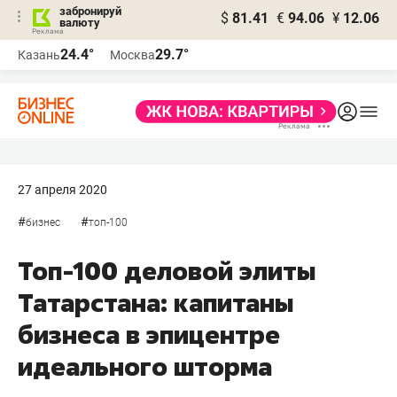
забронируй
$
81.41
€
94.06
¥
12.06
валюту
24.4°
29.7°
Казань
Москва
27 апреля 2020
#
#
бизнес
топ-100
Топ-100 деловой элиты
Татарстана: капитаны
бизнеса в эпицентре
идеального шторма