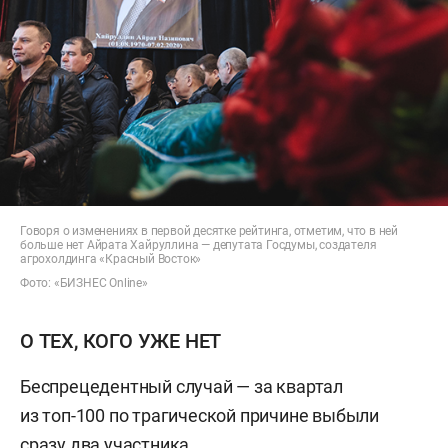
Говоря о изменениях в первой десятке рейтинга, отметим, что в ней
больше нет Айрата Хайруллина — депутата Госдумы, создателя
агрохолдинга «Красный Восток»
Фото: «БИЗНЕС Online»
О ТЕХ, КОГО УЖЕ НЕТ
Беспрецедентный случай — за квартал
из топ-100 по трагической причине выбыли
сразу два участника.