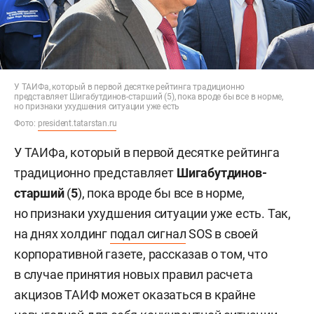
У ТАИФа, который в первой десятке рейтинга традиционно
представляет Шигабутдинов-старший (5), пока вроде бы все в норме,
но признаки ухудшения ситуации уже есть
Фото:
president.tatarstan.ru
У ТАИФа, который в первой десятке рейтинга
традиционно представляет
Шигабутдинов-
старший
(
5
), пока вроде бы все в норме,
но признаки ухудшения ситуации уже есть. Так,
на днях холдинг
подал сигнал
SOS в своей
корпоративной газете, рассказав о том, что
в случае принятия новых правил расчета
акцизов ТАИФ может оказаться в крайне