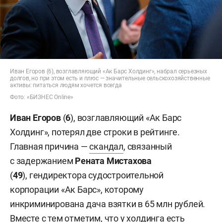
Иван Егоров (6), возглавляющий «Ак Барс Холдинг», набрал серьезных
долгов, но при этом есть и плюс — значительные сельскохозяйственные
активы: питаться людям хочется всегда
Фото: «БИЗНЕС Online»
Иван Егоров
(
6
), возглавляющий «Ак Барс
Холдинг», потерял две строки в рейтинге.
Главная причина —
скандал
, связанный
с задержанием
Рената Мистахова
(
49
),
гендиректора судостроительной
корпорации «Ак Барс», которому
инкриминирована дача взятки в 65 млн рублей.
Вместе с тем отметим, что у холдинга есть