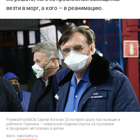
везти в морг, а кого — в реанимацию.
Рулевой КАМАЗа Сергей Когогин (3) потерял сразу три позиции в
рейтинге. Причина — обвальное падение спроса на грузовики
и продукцию автопрома в целом
Фото:
nabchelny.ru