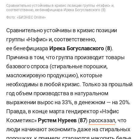
Сравнительно устойчивы в кризис позиции группы «Нэфис» и,
соответственно, ее бенефициара Ирека Богуславского (8)
Фото: «БИЗНЕС Online»
Сравнительно устойчивы в кризис позиции
группы «Нэфис» и, соответственно,
ее бенефициара
Ирека Богуславского
(
8
).
Причина в том, что группа производит товары
базового спроса (стиральные порошки,
масложировую продукцию), которые
необходимы в любой кризис. Только за прошлый
год объем производства в натуральном
выражении вырос на 33%, в денежном — на 20%.
Правда, в конце марта гендиректор «Нэфис
Косметикс»
Рустем Нуреев
(
87
)
рассказал
, что
люди начинают экономить даже на стиральных
порошках, к примеру, стараются накопить белье