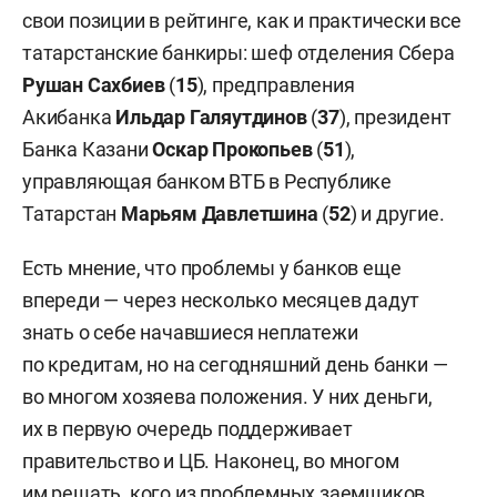
свои позиции в рейтинге, как и практически все
татарстанские банкиры: шеф отделения Сбера
Рушан Сахбиев
(
15
), предправления
Акибанка
Ильдар Галяутдинов
(
37
), президент
Банка Казани
Оскар Прокопьев
(
51
),
управляющая банком ВТБ в Республике
Татарстан
Марьям Давлетшина
(
52
) и другие.
Есть мнение, что проблемы у банков еще
впереди — через несколько месяцев дадут
знать о себе начавшиеся неплатежи
по кредитам, но на сегодняшний день банки —
во многом хозяева положения. У них деньги,
их в первую очередь поддерживает
правительство и ЦБ. Наконец, во многом
им решать, кого из проблемных заемщиков