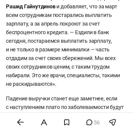
Рашид Гайнутдинов
и добавляет, что за март
всем сотрудникам постарались выплатить
зарплату, а за апрель покроют за счет
беспроцентного кредита. — Ездили в банк
сегодня, постараемся выплатить зарплату,
и не только в размере минималки — часть
отдадим за счет своих сбережений. Мы всех
своих сотрудников ценим, с таким трудом
набирали. Это же врачи, специалисты, такими
не раскидываются».
Падение выручки станет еще заметнее, если
с наступлением плато по заболеваемости будут
введены новые ограничения на передвижение
56
граждан, считают в «Клинике Нуриевых».
По словам директора, их выручка упала в 5–6