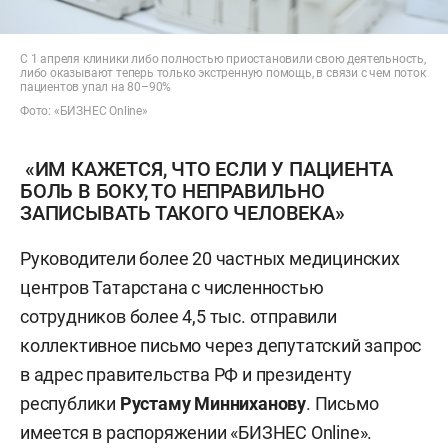
С 1 апреля клиники либо полностью приостановили свою деятельность,
либо оказывают теперь только экстренную помощь, в связи с чем поток
пациентов упал на 80–90%
Фото: «БИЗНЕС Online»
«ИМ КАЖЕТСЯ, ЧТО ЕСЛИ У ПАЦИЕНТА
БОЛЬ В БОКУ, ТО НЕПРАВИЛЬНО
ЗАПИСЫВАТЬ ТАКОГО ЧЕЛОВЕКА»
Руководители более 20 частных медицинских
центров Татарстана с численностью
сотрудников более 4,5 тыс. отправили
коллективное письмо через депутатский запрос
в адрес правительства РФ и президенту
республики
Рустаму Минниханову
. Письмо
имеется в распоряжении «БИЗНЕС Online».