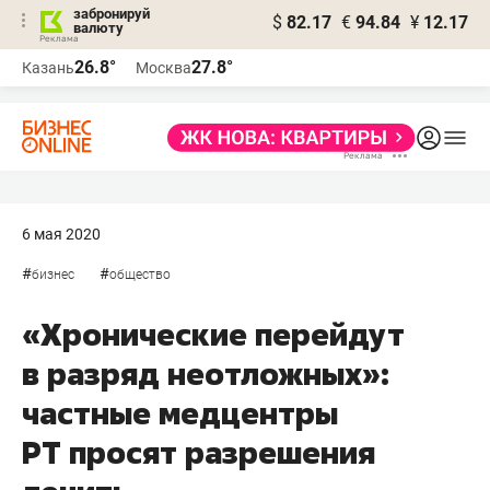
забронируй
$
82.17
€
94.84
¥
12.17
валюту
26.8°
27.8°
Казань
Москва
6 мая 2020
#
#
бизнес
общество
«Хронические перейдут
в разряд неотложных»:
частные медцентры
РТ просят разрешения