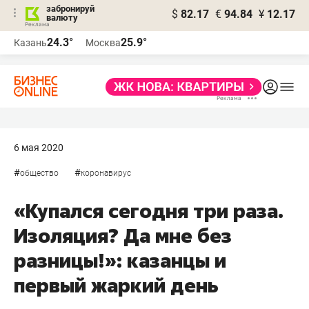
забронируй
$
82.17
€
94.84
¥
12.17
валюту
24.3°
25.9°
Казань
Москва
6 мая 2020
#
#
общество
коронавирус
«Купался сегодня три раза.
Изоляция? Да мне без
разницы!»: казанцы и
первый жаркий день