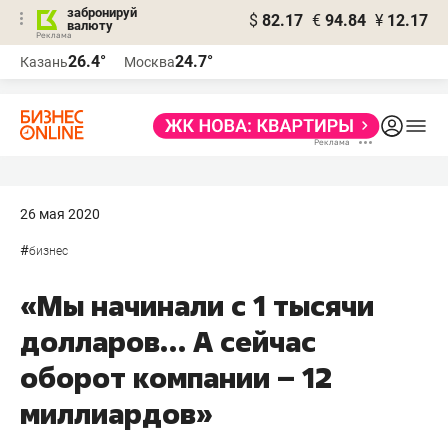
забронируй
$
82.17
€
94.84
¥
12.17
валюту
26.4°
24.7°
Казань
Москва
26 мая 2020
#
бизнес
«Мы начинали с 1 тысячи
долларов… А сейчас
оборот компании – 12
миллиардов»