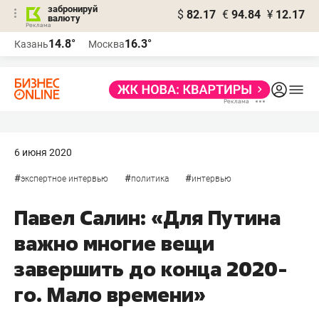
забронируй
$
82.17
€
94.84
¥
12.17
валюту
14.8°
16.3°
Казань
Москва
6 июня 2020
#
#
#
экспертное интервью
политика
интервью
Павел Салин: «Для Путина
важно многие вещи
завершить до конца 2020-
го. Мало времени»