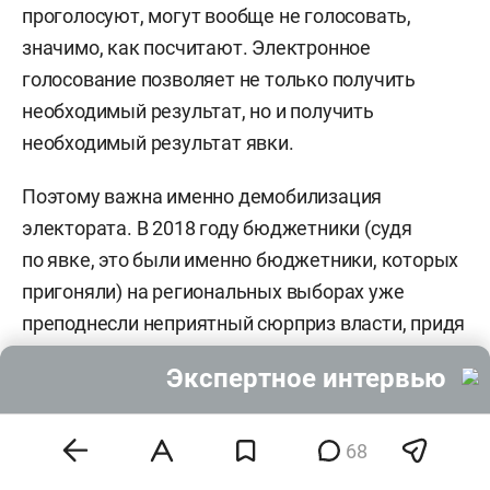
проголосуют, могут вообще не голосовать,
значимо, как посчитают. Электронное
голосование позволяет не только получить
необходимый результат, но и получить
необходимый результат явки.
Поэтому важна именно демобилизация
электората. В 2018 году бюджетники (судя
по явке, это были именно бюджетники, которых
пригоняли) на региональных выборах уже
преподнесли неприятный сюрприз власти, придя
на участки и проголосовав против кандидатов.
Экспертное интервью
Работавшие на выборах на власть
политтехнологи охарактеризовали это как
«партизанское движение бюджетников», потому
68
здесь вопрос стоит поднимать не столько о явке,