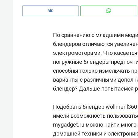
рынки, почему надо знать аксакал
чем интересен Оман?
По сравнению с младшими мод
блендеров отличаются увелич
электромоторами. Что касается
погружные блендеры предпочти
способны только измельчать пр
варианты с различными дополн
блендер? Дальше попытаемся р
Подобрать
блендер wollmer l360
Рекомендуем
Рекоме
имели возможность пользоватьс
Как ГК «МИР ГРУПП» и ВТБ
150 ка
mygadget.ru можно найти мног
создают оазис жилого
ID вме
домашней техники и электроник
комфорта под Казанью
безоп