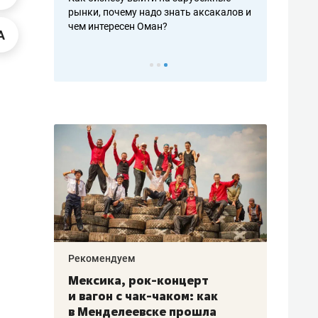
рафакте,
рынки, почему надо знать аксакалов и
о трехкратно
кредитов
чем интересен Оман?
клиентах и ч
Рекомендуем
Рекоме
ой
Мексика, рок-концерт
«Прор
и вагон с чак-чаком: как
30 ме
еским
в Менделеевске прошла
лечит