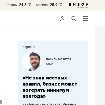
24.3
°С
25.9
°С
Казань
Москва
персона
еменова
Василь Мазитов
»
МАРТ
а: работа
«Не зная местных
«Мне лу
ечься
правил, бизнес может
не зара
вствовать
потерять минимум
чем пот
полгода»
репутац
пошиву
Как бизнесу выйти на зарубежные
Владелец от