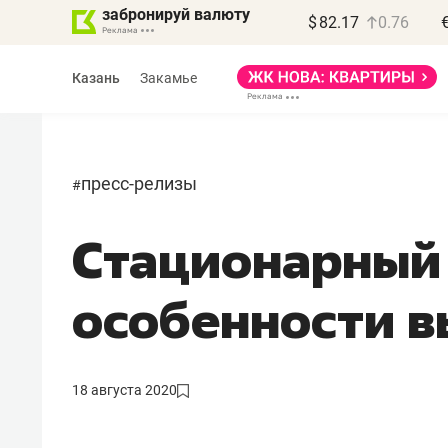
забронируй валюту
$
82.17
0.76
Казань
Закамье
пресс-релизы
#
Стационарный
Василь Мазитов
МАРТ
особенности 
«Не зная местных
правил, бизнес может
потерять минимум
18 августа 2020
полгода»
Как бизнесу выйти на зарубежные