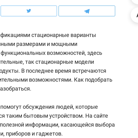
ов и
о трехкратном росте цен, дотошных
школьной формы о конт
клиентах и чудных запросах мастеров
налогах и развитии без 
ификациями стационарные варианты
енными размерами и мощными
 функциональных возможностей, здесь
тельные, так стационарные модели
одукты. В последнее время встречаются
ительными возможностями. Как подобрать
азобраться.
помогут обсуждения людей, которые
ндуем
Рекомендуем
я таким бытовым устройством. На сайте
мер до квартиры и Face
Опыт выживания в дик
о полезной информации, касающейся выбора
сто ключа: какой будет
природе, работа
и, приборов и гаджетов.
асность в ЖК «Нова»
с ментальным и физич