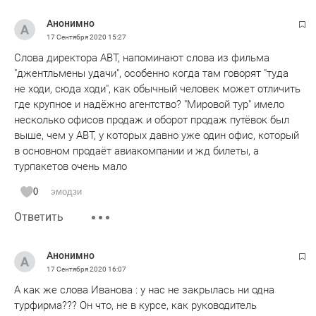
срок. В Татарстане это не первый случай, и уверен -
далеко не последний. Момент истины наступит 31
Анонимно
декабря 2021 года.
17 Сентября 2020
15:27
Слова директора АВТ, напоминают слова из фильма
"джентльмены удачи", особенно когда там говорят "туда
не ходи, сюда ходи", как обычный человек может отличить
где крупное и надёжно агентство? "Мировой тур" имело
несколько офисов продаж и оборот продаж путёвок был
выше, чем у АВТ, у которых давно уже один офис, который
в основном продаёт авиакомпании и жд билеты, а
турпакетов очень мало
0
эмодзи
Ответить
Анонимно
17 Сентября 2020
16:07
А как же слова Иванова : у нас не закрылась ни одна
турфирма??? Он что, не в курсе, как руководитель