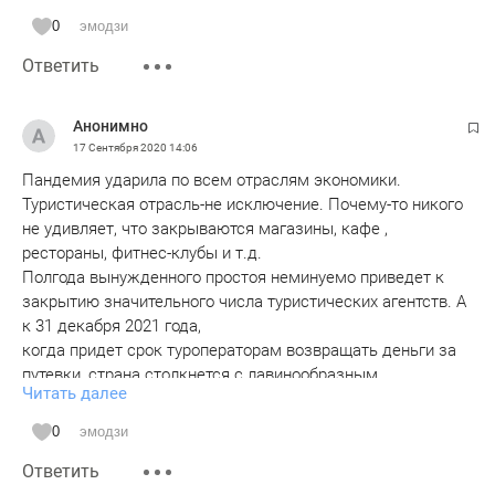
0
эмодзи
Ответить
Анонимно
17 Сентября 2020
14:06
Пандемия ударила по всем отраслям экономики.
Туристическая отрасль-не исключение. Почему-то никого
не удивляет, что закрываются магазины, кафе ,
рестораны, фитнес-клубы и т.д.
Полгода вынужденного простоя неминуемо приведет к
закрытию значительного числа туристических агентств. А
к 31 декабря 2021 года,
когда придет срок туроператорам возвращать деньги за
путевки, страна столкнется с лавинообразным
Читать далее
банкротством туроператоров.
В случае, описанном в статье, имеет место быть обычное
0
эмодзи
мошенничество: деньги от туристов получены, а
Ответить
туроператору не переведены. Это реальный тюремный