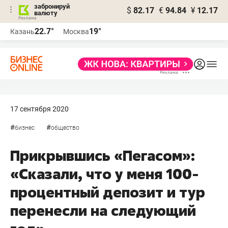
забронируй
$
82.17
€
94.84
¥
12.17
валюту
22.7°
19°
Казань
Москва
17 сентября 2020
#
#
бизнес
общество
Прикрывшись «Пегасом»:
«Сказали, что у меня 100-
процентный депозит и тур
перенесли на следующий