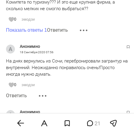
Комитета по туризму??? И это еще крупная фирма, а
сколько мелких не смогло выбраться??
0
эмодзи
Ответить
Показать ответы 1
Анонимно
18 Сентября 2020
07:56
На днях вернулись из Сочи, перебронировали загрантур на
внутренний. Неожиданно понравилось очень!Просто
иногда нужно думать.
0
эмодзи
Ответить
Анонимно
18 Сентября 2020
17:25
21
Тут не имеет значение крупное агентство или мелкое. Тут
важна порядочность. Турагент взял деньги у туристов, и