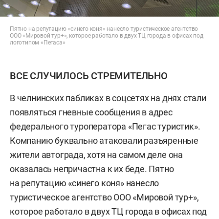
Пятно на репутацию «синего коня» нанесло туристическое агентство
ООО «Мировой тур+», которое работало в двух ТЦ города в офисах под
логотипом «Пегаса»
ВСЕ СЛУЧИЛОСЬ СТРЕМИТЕЛЬНО
В челнинских пабликах в соцсетях на днях стали
появляться гневные сообщения в адрес
федерального туроператора «Пегас туристик».
Компанию буквально атаковали разъяренные
жители автограда, хотя на самом деле она
оказалась непричастна к их беде. Пятно
на репутацию «синего коня» нанесло
туристическое агентство ООО «Мировой тур+»,
которое работало в двух ТЦ города в офисах под