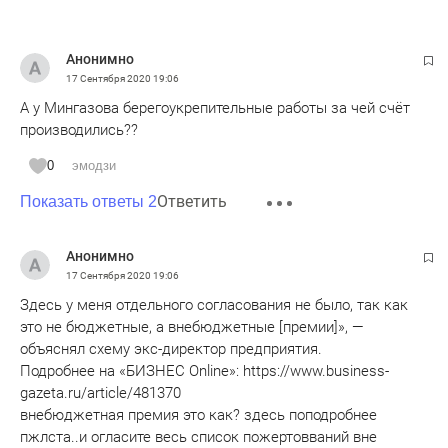
Анонимно
17 Сентября 2020
19:06
А у Мингазова берегоукрепительные работы за чей счёт
производились??
0
эмодзи
Ответить
Показать ответы 2
Анонимно
17 Сентября 2020
19:06
Здесь у меня отдельного согласования не было, так как
это не бюджетные, а внебюджетные [премии]», —
объяснял схему экс-директор предприятия.
Подробнее на «БИЗНЕС Online»: https://www.business-
gazeta.ru/article/481370
внебюджетная премия это как? здесь поподробнее
пжлста..и огласите весь список пожертовваний вне