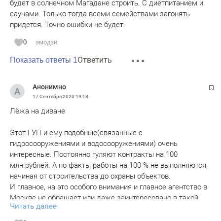
будет в солнечном Магадане строить. С диетпитанием и
саунами. Только тогда всеми семействами загонять
придется. Точно ошибки не будет.
0
эмодзи
Ответить
Показать ответы 1
Анонимно
17 Сентября 2020
19:18
Лёжа на диване
Этот ГУП и ему подобные(связанные с
гидросооружениями и водосооружениями) очень
интересные. Постоянно гуляют контракты на 100
млн.рублей. А по факты работы на 100 % не выполняются,
начиная от строительства до охраны объектов.
И главное, на это особого внимания и главное агентство в
Москве не обращает или даже заинтересовано в такой
Читать далее
некачественной работе.
У меня знакомый был директором в такой компании