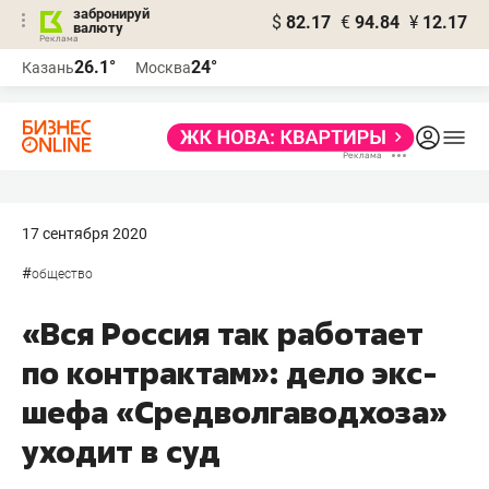
забронируй
$
82.17
€
94.84
¥
12.17
валюту
26.1°
24°
Казань
Москва
17 сентября 2020
#
общество
«Вся Россия так работает
по контрактам»: дело экс-
шефа «Средволгаводхоза»
уходит в суд