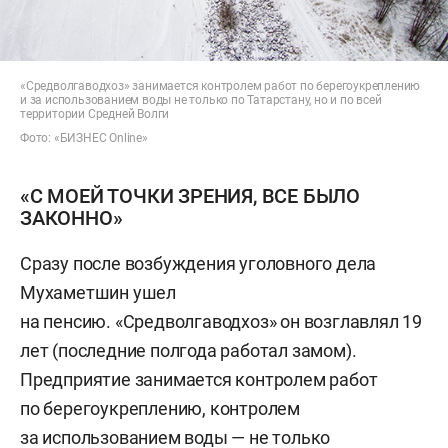
«Средволгаводхоз» занимается контролем работ по берегоукреплению
и за использованием воды не только по Татарстану, но и по всей
территории Средней Волги
Фото: «БИЗНЕС Online»
«С МОЕЙ ТОЧКИ ЗРЕНИЯ, ВСЕ БЫЛО
ЗАКОННО»
Сразу после возбуждения уголовного дела
Мухаметшин ушел
на пенсию. «Средволгаводхоз» он возглавлял 19
лет (последние полгода работал замом).
Предприятие занимается контролем работ
по берегоукреплению, контролем
за использованием воды — не только