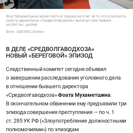
Фоат Мухаметшина может сесть в тюрьму на 6 лет за то, что в бытность
работы директором «Средволгаводхоза» выписал себе премий
на 694 тыс. рублей
Фото: «БИЗНЕС Online»
В ДЕЛЕ «СРЕДВОЛГАВОДХОЗА»
НОВЫЙ «БЕРЕГОВОЙ» ЭПИЗОД
Следственный комитет сегодня объявил
о завершении расследования уголовного дела
в отношении бывшего директора
«Средволгаводхоза»
Фоата Мухаметшина
.
В окончательном обвинении ему предъявили три
эпизода совершения преступления — по ч. 1
ст. 285 УК РФ («Злоупотребление должностными
полномочиями») по эпизодам