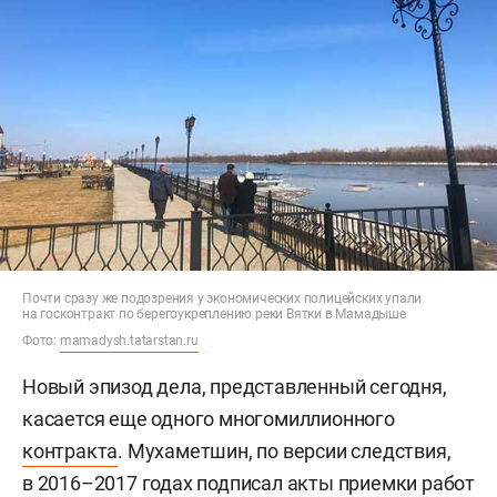
Почти сразу же подозрения у экономических полицейских упали
на госконтракт по берегоукреплению реки Вятки в Мамадыше
Фото:
mamadysh.tatarstan.ru
Новый эпизод дела, представленный сегодня,
касается еще одного многомиллионного
контракта
. Мухаметшин, по версии следствия,
в 2016–2017 годах подписал акты приемки работ