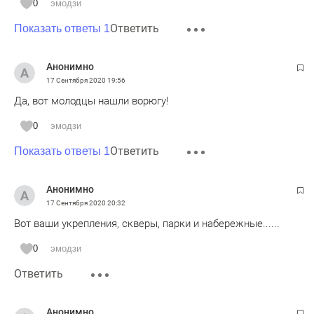
0
эмодзи
несколько месяцев. Радовался первую неделю, хорошая
Ответить
зарплата. Потом его Москва и Казань начали заваливать
Показать ответы 1
договорами на стройподряды и услуги которые
фактический почти не выполнялись или не были
Анонимно
выполнены. На соответственные замечания ему говорили
17 Сентября 2020
19:56
подписывал или уходи. Он уволился.
Да, вот молодцы нашли ворюгу!
0
эмодзи
Ответить
Показать ответы 1
Анонимно
17 Сентября 2020
20:32
Вот ваши укрепления, скверы, парки и набережные......
0
эмодзи
Ответить
Анонимно