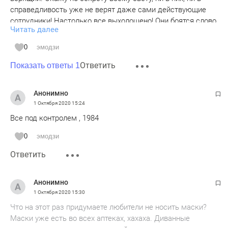
справедливость уже не верят даже сами действующие
сотрудники! Настолько все выхолощено! Они боятся слово
Читать далее
лишнее сказать, замечание правонарушителю сделать.
Только по команде "сделать то-то" работают. Как роботы.
0
эмодзи
За редчайши м исключением. Не дай бог маску дома
Ответить
забудешь, разорят штрафами! Обратишься по свойски,
Показать ответы 1
чтоб не отшивали заявление и слышишь в ответ "ты что,
хочешь, чтоб меня вышвырнули? Дай до пенсии
Анонимно
доработать". Уже доработал, а его песня та же. Противно
1 Октября 2020
15:24
как-то…
Все под контролем , 1984
0
эмодзи
Ответить
Анонимно
1 Октября 2020
15:30
Что на этот раз придумаете любители не носить маски?
Маски уже есть во всех аптеках, хахаха. Диванные