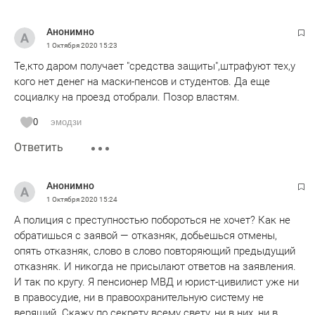
Анонимно
1 Октября 2020
15:23
Те,кто даром получает "средства защиты",штрафуют тех,у
кого нет денег на маски-пенсов и студентов. Да еще
социалку на проезд отобрали. Позор властям.
0
эмодзи
Ответить
Анонимно
1 Октября 2020
15:24
А полиция с преступностью побороться не хочет? Как не
обратишься с заявой — отказняк, добьешься отмены,
опять отказняк, слово в слово повторяющий предыдущий
отказняк. И никогда не присылают ответов на заявления.
И так по кругу. Я пенсионер МВД и юрист-цивилист уже ни
в правосудие, ни в правоохранительную систему не
верящий. Скажу по секрету всему свету, ни в них, ни в