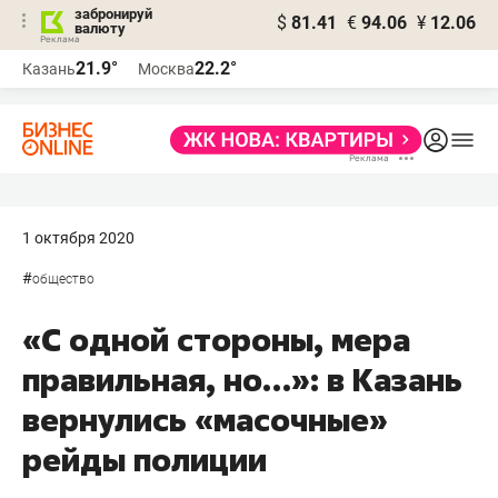
забронируй
$
81.41
€
94.06
¥
12.06
валюту
21.9°
22.2°
Казань
Москва
1 октября 2020
#
общество
«С одной стороны, мера
правильная, но…»: в Казань
вернулись «масочные»
рейды полиции