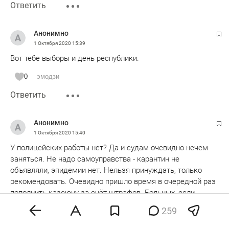
Ответить
Анонимно
1 Октября 2020
15:39
Вот тебе выборы и день республики.
0
эмодзи
Ответить
Анонимно
1 Октября 2020
15:40
У полицейских работы нет? Да и судам очевидно нечем
заняться. Не надо самоуправства - карантин не
объявляли, эпидемии нет. Нельзя принуждать, только
рекомендовать. Очевидно пришло время в очередной раз
пополнить казеюну за счёт штрафов. Больных, если
выявили, лечить надо, а не штрафовать.
259
0
эмодзи