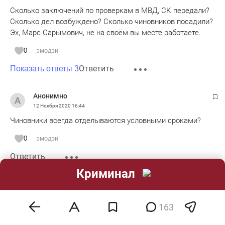
Сколько заключений по проверкам в МВД, СК передали?
Сколько дел возбуждено? Сколько чиновников посадили?
Эх, Марс Сарымович, не на своём вы месте работаете.
0
эмодзи
Ответить
Показать ответы 3
Анонимно
12 Ноября 2020
16:44
Чиновники всегда отделываются условными сроками?
0
эмодзи
Ответить
Криминал
Анонимно
12 Ноября 2020
16:47
163
А руководителям регионов( республик, краёв, областей...)
борьбу с коррупцией и масштабным воровством на