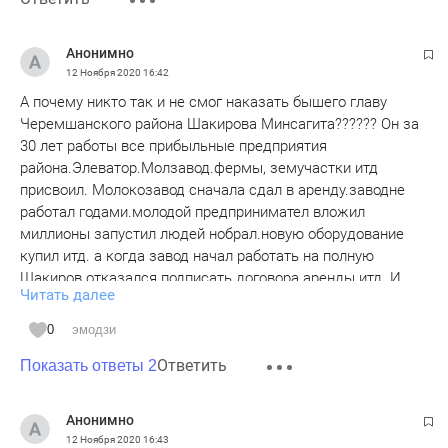
Анонимно
12 Ноября 2020
16:42
А почему никто так и не смог наказать бышего главу
Черемшанского района Шакирова Минсагита?????? Он за
30 лет работы все прибыльные предприятия
района.Элеватор.Молзавод.фермы, земучастки итд
присвоил. Молокозавод сначала сдал в аренду.заводне
работал годами.молодой предпринимател вложил
миллионы запустил людей нобрал.новую оборудование
купил итд. а когда завод начал работать на полную
Шакиров отказался подписать договора аренды итд. И
Читать далее
предпринимател все оставил как есть.через суд ничего ре
добилися.т.к у Шакирова сын прокурором рработает в
0
эмодзи
прокуратуре РТ..как так можно????Айрат.
Ответить
Показать ответы 2
Анонимно
12 Ноября 2020
16:43