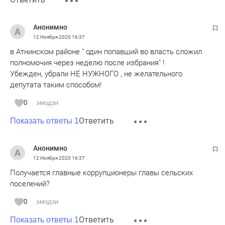
Суд изъял у экс-министра по вопросам Открытого
Анонимно
правительства в пользу государства больше 30 млрд
12 Ноября 2020
16:37
рублей. Иск подала Генпрокуратура, которая считает, что
в Атнинском районе " один попавший во власть сложил
Абызов незаконно заработал деньги, занимаясь бизнесом
полномочия через неделю после избрания" !
Убежден, убрали НЕ НУЖНОГО , не желательного
депутата таким способом!
0
эмодзи
Ответить
Показать ответы 1
Анонимно
12 Ноября 2020
16:37
Получается главные коррупционеры главы сельских
поселений?
0
эмодзи
Ответить
Показать ответы 1