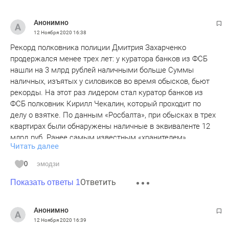
Анонимно
12 Ноября 2020
16:38
Рекорд полковника полиции Дмитрия Захарченко
продержался менее трех лет: у куратора банков из ФСБ
нашли на 3 млрд рублей наличными больше Суммы
наличных, изъятых у силовиков во время обысков, бьют
рекорды. На этот раз лидером стал куратор банков из
ФСБ полковник Кирилл Чекалин, который проходит по
делу о взятке. По данным «Росбалта», при обысках в трех
квартирах были обнаружены наличные в эквиваленте 12
млрд руб. Ранее самым известным «хранителем»
Читать далее
денежных купюр был полковник полиции Дмитрий
Захарченко. В сентябре 2016 года при обысках у родных
0
эмодзи
Захарченко следователи нашли наличные в эквиваленте 9
Ответить
млрд руб. Рекорд продержался менее трех лет, все
Показать ответы 1
изъятые деньги были обращены в доход государства.
Мелковато Татарстан, подумаешь глава сельсовета
Анонимно
курицу не задеклорировал
12 Ноября 2020
16:39