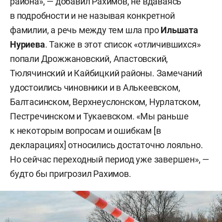
района», — добавил Рахимов, не вдаваясь
в подробности и не называя конкретной
фамилии, а речь между тем шла про
Ильшата
Нуриева
. Также в этот список «отличившихся»
попали Дрожжановский, Апастовский,
Тюлячинский и Кайбицкий районы. Замечаний
удостоились чиновники и в Алькеевском,
Балтасинском, Верхнеуслонском, Нурлатском,
Пестречинском и Тукаевском. «Мы раньше
к некоторым вопросам и ошибкам [в
декларациях] относились достаточно лояльно.
Но сейчас переходный период уже завершен», —
будто бы пригрозил Рахимов.