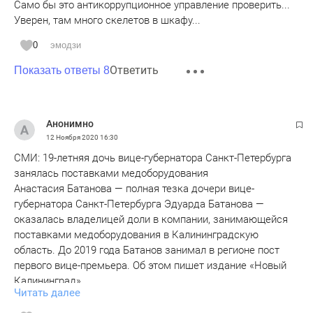
Само бы это антикоррупционное управление проверить...
Уверен, там много скелетов в шкафу...
0
эмодзи
Ответить
Показать ответы 8
Анонимно
12 Ноября 2020
16:30
СМИ: 19-летняя дочь вице-губернатора Санкт-Петербурга
занялась поставками медоборудования
Анастасия Батанова — полная тезка дочери вице-
губернатора Санкт-Петербурга Эдуарда Батанова —
оказалась владелицей доли в компании, занимающейся
поставками медоборудования в Калининградскую
область. До 2019 года Батанов занимал в регионе пост
первого вице-премьера. Об этом пишет издание «Новый
Калининград».
Читать далее
Подробнее на «БИЗНЕС Online»: https://www.business-
gazeta.ru/news/488050