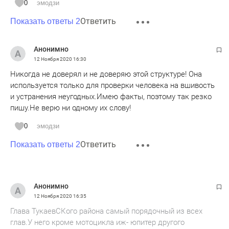
0
эмодзи
Россию погубит коррупция
Ответить
Показать ответы 2
Анонимно
12 Ноября 2020
16:30
Никогда не доверял и не доверяю этой структуре! Она
используется только для проверки человека на вшивость
и устранения неугодных.Имею факты, поэтому так резко
пишу.Не верю ни одному их слову!
0
эмодзи
Ответить
Показать ответы 2
Анонимно
12 Ноября 2020
16:35
Глава ТукаевСКого района самый порядочный из всех
глав.У него кроме мотоцикла иж- юпитер другого