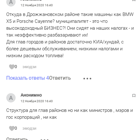
12 Ноября 2020
16:40
Откуда в Дрожжановском районе такие машины как BMW
X5 и Porsche Cayenne? муниципалитет - это что
высокодоходный БИЗНЕС?! Они сидят на наших налогах - и
так неэффективно разбазаривают их!
Для глав городов и районов достаточно КИА/хундай, с
более дешевым обслуживанием, низкими налогами и
низким расходом топлива!
0
эмодзи
Ответить
Показать ответы 4
Анонимно
12 Ноября 2020
16:40
Структура для глав районов но ни как министров , мэров и
гос корпораций , ни как
0
эмодзи
Ответить