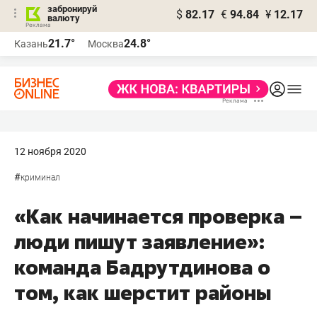
забронируй
$
82.17
€
94.84
¥
12.17
валюту
21.7°
24.8°
Казань
Москва
12 ноября 2020
#
криминал
«Как начинается проверка –
люди пишут заявление»:
команда Бадрутдинова о
том, как шерстит районы