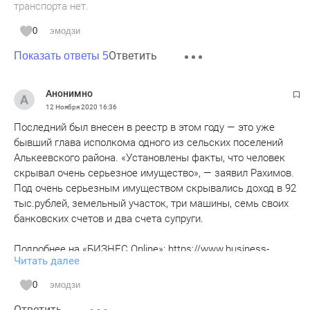
транспорта нет.
0
эмодзи
Ответить
Показать ответы 5
Анонимно
12 Ноября 2020
16:36
Последний был внесен в реестр в этом году — это уже
бывший глава исполкома одного из сельских поселений
Алькеевского района. «Установлены факты, что человек
скрывал очень серьезное имущество», — заявил Рахимов.
Под очень серьезным имуществом скрывались доход в 92
тыс.рублей, земельный участок, три машины, семь своих
банковских счетов и два счета супруги.
Подробнее на «БИЗНЕС Online»: https://www.business-
Читать далее
gazeta.ru/article/488065
Крупную рыбу поймали
0
эмодзи
Молодцы
Ответить
Целых 92 тысячи рублей