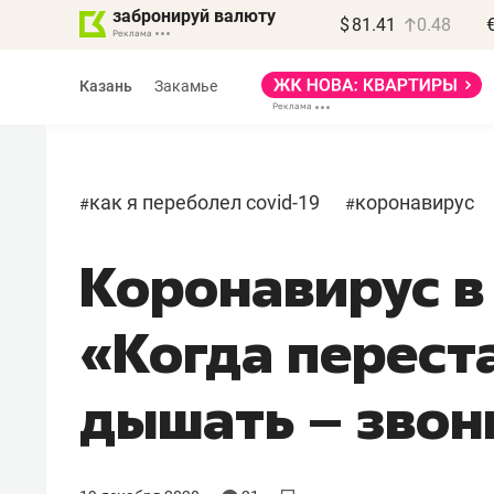
забронируй валюту
$
81.41
0.48
Казань
Закамье
как я переболел covid-19
коронавирус
#
#
Коронавирус в
Василь Мазитов
МАРТ
«Когда перест
«Не зная местных
правил, бизнес может
дышать – звон
потерять минимум
полгода»
Как бизнесу выйти на зарубежные