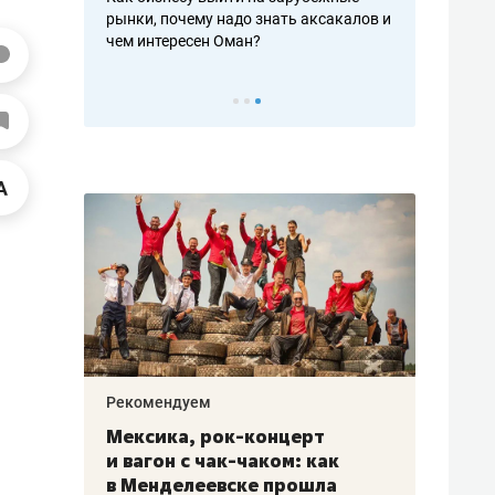
рафакте,
рынки, почему надо знать аксакалов и
о трехкратно
кредитов
чем интересен Оман?
клиентах и ч
Рекомендуем
Рекоме
ой
Мексика, рок-концерт
«Прор
и вагон с чак-чаком: как
30 ме
еским
в Менделеевске прошла
лечит