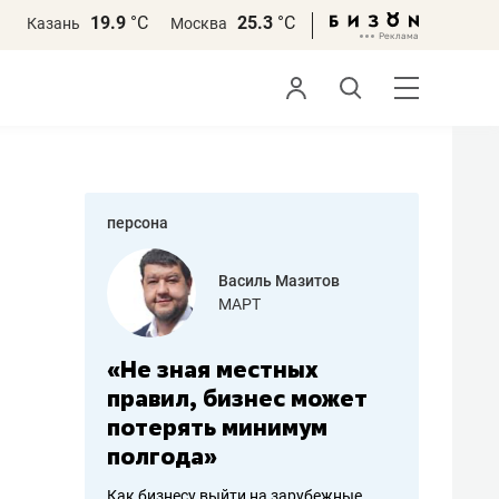
19.9
°С
25.3
°С
Казань
Москва
персона
еменова
Василь Мазитов
»
МАРТ
а: работа
«Не зная местных
«Мне лу
ечься
правил, бизнес может
не зара
вствовать
потерять минимум
чем пот
полгода»
репутац
пошиву
Как бизнесу выйти на зарубежные
Владелец от