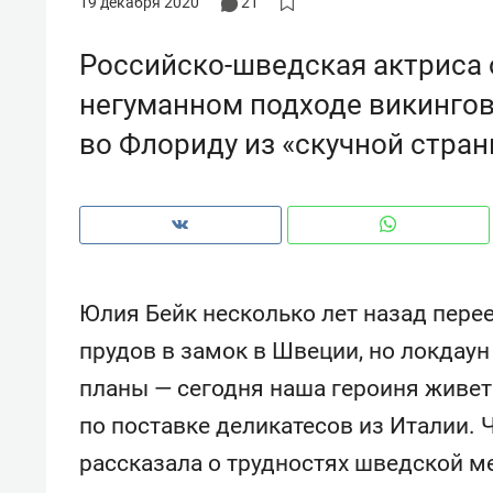
19 декабря 2020
21
рынки, почему надо знать аксакал
чем интересен Оман?
Российско-шведская актриса 
негуманном подходе викингов
во Флориду из «скучной стра
Юлия Бейк несколько лет назад пере
прудов в замок в Швеции, но локдау
планы — сегодня наша героиня живет
Рекомендуем
Рекоме
по поставке деликатесов из Италии. 
Как ГК «МИР ГРУПП» и ВТБ
150 ка
создают оазис жилого
ID вме
рассказала о трудностях шведской м
комфорта под Казанью
безоп