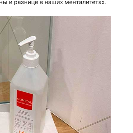
ны и разнице в наших менталитетах.
состоянием как основа
антихрупких команд