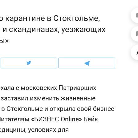
ов и
о трехкратном росте цен, дотошных
школьной формы о конт
клиентах и чудных запросах мастеров
налогах и развитии без 
о карантине в Стокгольме,
 и скандинавах, уезжающих
ны»
ехала с московских Патриарших
н заставил изменить жизненные
 в Стокгольме и открыла свой бизнес
ндуем
Рекомендуем
Читателям «БИЗНЕС Online» Бейк
мер до квартиры и Face
Опыт выживания в дик
сто ключа: какой будет
природе, работа
едицины, условиях для
асность в ЖК «Нова»
с ментальным и физич