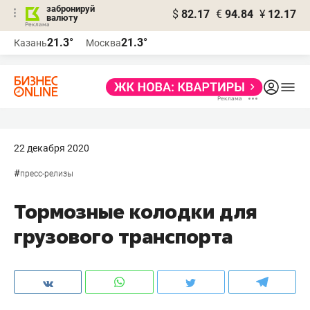
забронируй
$
82.17
€
94.84
¥
12.17
валюту
21.3°
21.3°
Казань
Москва
22 декабря 2020
#
пресс-релизы
Тормозные колодки для
грузового транспорта