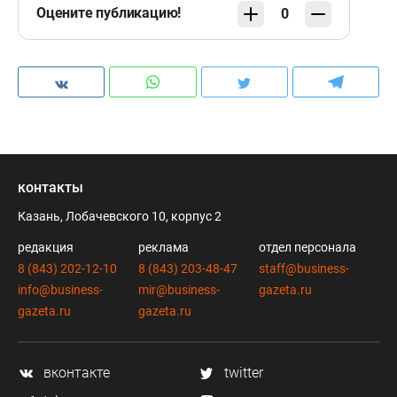
Оцените публикацию!
0
контакты
Казань, Лобачевского 10, корпус 2
редакция
реклама
отдел персонала
8 (843) 202-12-10
8 (843) 203-48-47
staff@business-
info@business-
mir@business-
gazeta.ru
gazeta.ru
gazeta.ru
вконтакте
twitter