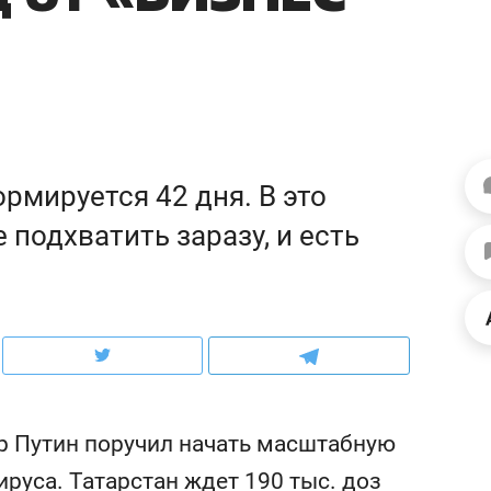
ов и
о трехкратном росте цен, дотошных
школьной формы о конт
клиентах и чудных запросах мастеров
налогах и развитии без 
рмируется 42 дня. В это
 подхватить заразу, и есть
ндуем
Рекомендуем
мер до квартиры и Face
Опыт выживания в дик
р Путин поручил начать масштабную
сто ключа: какой будет
природе, работа
руса. Татарстан ждет 190 тыс. доз
асность в ЖК «Нова»
с ментальным и физич