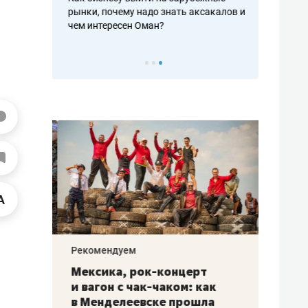
рафакте,
рынки, почему надо знать аксакалов и
о трехкратно
кредитов
чем интересен Оман?
клиентах и ч
Рекомендуем
Рекоме
ой
Мексика, рок-концерт
«Прор
и вагон с чак-чаком: как
30 ме
еским
в Менделеевске прошла
лечит