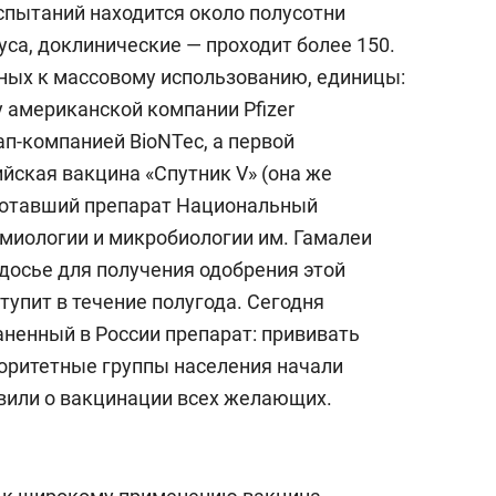
спытаний находится около полусотни
са, доклинические — проходит более 150.
ных к массовому использованию, единицы:
у американской компании Pfizer
ап-компанией BioNTec, а первой
йская вакцина «Спутник V» (она же
ботавший препарат Национальный
миологии и микробиологии им. Гамалеи
досье для получения одобрения этой
тупит в течение полугода. Сегодня
аненный в России препарат: прививать
оритетные группы населения начали
ъявили о вакцинации всех желающих.