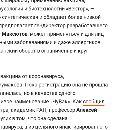
я к широкому применению вакцина,
усологии и биотехнологии «Вектор», —
 синтетическая и обладает более низкой
к предполагает гендиректор разработавшего
т Максютов
, может применяться и для лиц
ными заболеваниями и даже аллергиков.
данский оборот в ограниченный круг
 вакцина от коронавируса,
Чумакова. Пока регистрацию она не прошла
авелась, но в качестве одного
ливое наименование «ЧуВак». Как
сообщил
тра, академик РАН, профессор
Алексей
ругих в том, что она сделана
навируса, а из цельного инактивированного