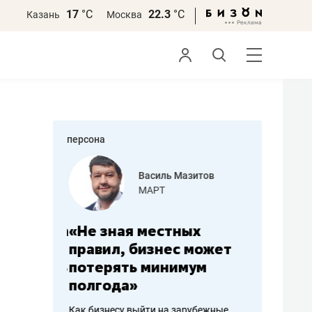
17
°С
22.3
°С
Казань
Москва
персона
еменова
Василь Мазитов
»
МАРТ
а: работа
«Не зная местных
«Мне лу
ечься
правил, бизнес может
не зара
вствовать
потерять минимум
чем пот
полгода»
репутац
пошиву
Как бизнесу выйти на зарубежные
Владелец от