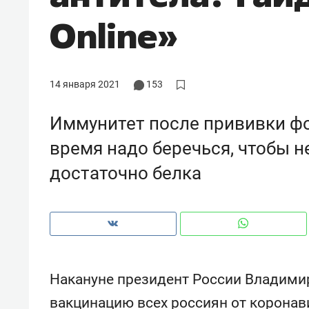
рынки, почему надо знать аксакал
Online»
чем интересен Оман?
14 января 2021
153
Иммунитет после прививки фо
время надо беречься, чтобы не
достаточно белка
Рекомендуем
Рекоме
Как ГК «МИР ГРУПП» и ВТБ
150 ка
Накануне президент России Владими
создают оазис жилого
ID вме
вакцинацию всех россиян от коронави
комфорта под Казанью
безоп