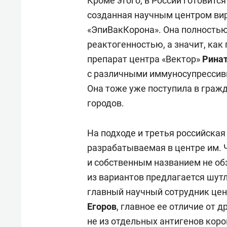
Кроме этого, в России готовитс
созданная научным центром вир
«ЭпиВакКорона». Она полностью
реактогенностью, а значит, ка
препарат центра «Вектор»
Рина
с различными иммуносупрессив
Она тоже уже поступила в граж
городов.
На подходе и третья российская
разрабатываемая в центре им. 
и собственным названием не обз
из вариантов предлагается шут
главный научный сотрудник цен
Егоров
, главное ее отличие от д
не из отдельных антигенов коро