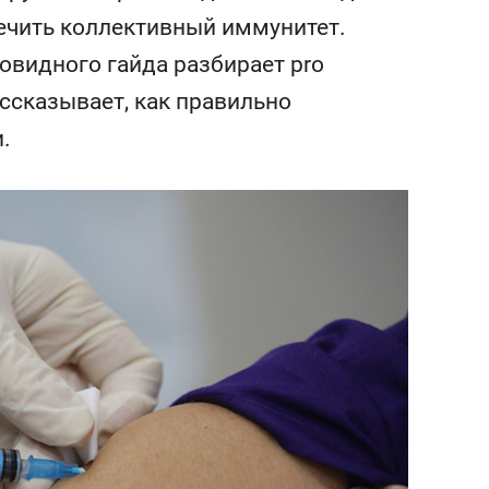
состоянием как основа
печить коллективный иммунитет.
антихрупких команд
ковидного гайда разбирает pro
ассказывает, как правильно
.