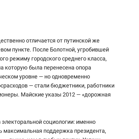
щественно отличается от путинской же
евом пункте. После Болотной, угробившей
го режиму городского среднего класса,
на которую была перенесена опора
ическом уровне — но одновременно
госрасходов — стали бюджетники, работники
ионеры. Майские указы 2012 — «дорожная
в электоральной социологии: именно
ь максимальная поддержка президента,