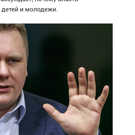
состоянием как основа
 детей и молодежи.
антихрупких команд