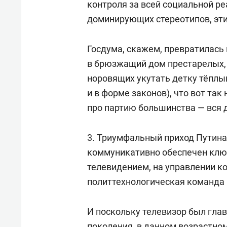
контроля за всей социальной ре
доминирующих стереотипов, эти
Госдума, скажем, превратилась 
в брюзжащий дом престарелых,
норовящих укутать детку тёплым
и в форме законов), что вот так 
про партию большинства — вся 
3. Триумфальный приход Путина
коммуникативно обеспечен клю
телевидением, на управлении к
политтехнологическая команда
И поскольку телевизор был гла
поколения, в данном возрастном