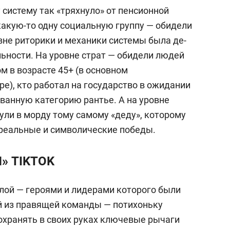
у систему так «тряхнуло» от пенсионной
какую-то одну социальную группу — обидели
овне риторики и механики системы была де-
ьности. На уровне страт — обидели людей
м в возрасте 45+ (в основном
е), кто работал на государство в ожидании
ванную категорию рантье. А на уровне
ли в морду тому самому «деду», которому
 реальные и символические победы.
» TIKTOK
слой — героями и лидерами которого были
й из правящей команды — потихоньку
сохранять в своих руках ключевые рычаги