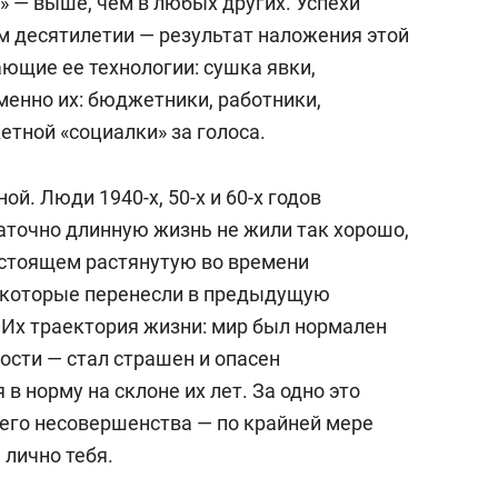
» — выше, чем в любых других. Успехи
м десятилетии — результат наложения этой
ющие ее технологии: сушка явки,
менно их: бюджетники, работники,
етной «социалки» за голоса.
й. Люди 1940-х, 50-х и 60-х годов
аточно длинную жизнь не жили так хорошо,
настоящем растянутую во времени
, которые перенесли в предыдущую
е. Их траектория жизни: мир был нормален
ности — стал страшен и опасен
 в норму на склоне их лет. За одно это
его несовершенства — по крайней мере
я лично тебя.