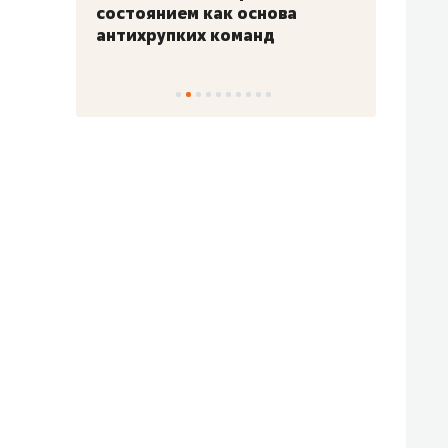
«Гонка Героев»
Казан