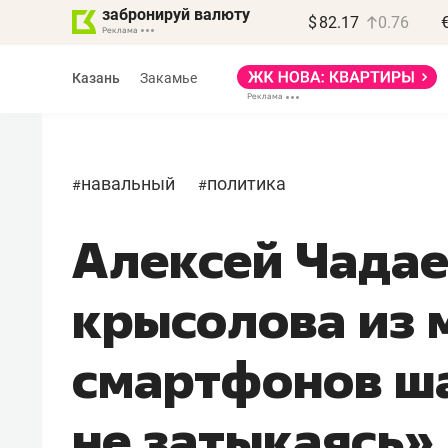
забронируй валюту
$
82.17
0.76
Казань
Закамье
навальный
политика
#
#
Алексей Чадае
Василь Мазитов
МАРТ
крысолова из 
«Не зная местных
правил, бизнес может
смартфонов ш
потерять минимум
полгода»
не затыкаясь»
Как бизнесу выйти на зарубежные