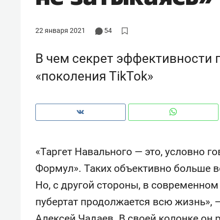
рынки, почему надо знать аксакал
чем интересен Оман?
22 января 2021
54
В чем секрет эффективности 
«поколения TikTok»
«Таргет Навального — это, условно г
Формул». Таких объективно больше в
Рекомендуем
Рекоме
Но, с другой стороны, в современном 
Как ГК «МИР ГРУПП» и ВТБ
150 ка
пубертат продолжается всю жизнь», 
создают оазис жилого
ID вме
комфорта под Казанью
безоп
Алексей Чадаев. В своей колонке он 