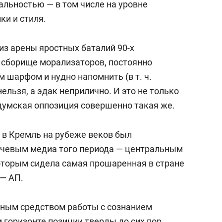
альностью — в том числе на уровне
ки и стиля.
из арены яростных баталий 90-х
 сборище морализаторов, постоянно
 шарфом и нудно напомнить (в т. ч.
нельзя, а эдак неприлично. И это не только
думская оппозиция совершенно такая же.
 в Кремль на рубеже веков был
чевым медиа того периода — центральным
оторым сидела самая прошаренная в стране
 — АП.
вным средством работы с сознанием
 горизонте позиции тверды до сих пор.