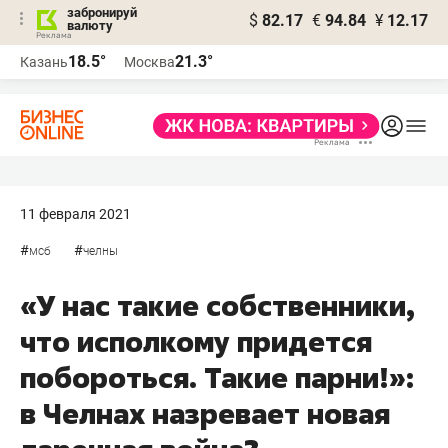
забронируй
$
82.17
€
94.84
¥
12.17
валюту
18.5°
21.3°
Казань
Москва
11 февраля 2021
#
#
мсб
челны
«У нас такие собственники,
что исполкому придется
побороться. Такие парни!»:
в Челнах назревает новая