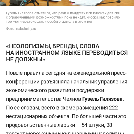
Гузель Гилязова отметила, что речи о пандусах или кнопках для лиц
с ограниченными возможностями пока не идет, киоски, как правило,
торгуют через окошко, и особого смысла в этом нет
Фото:
nabchelny.ru
«НЕОЛОГИЗМЫ, БРЕНДЫ, СЛОВА
НА ИНОСТРАННОМ ЯЗЫКЕ ПЕРЕВОДИТЬСЯ
НЕ ДОЛЖНЫ»
Новые правила сегодня на еженедельной пресс-
конференции разъясняла начальник управления
экономического развития и поддержки
предпринимательства Челнов
Гузель Гилязова
.
По ее словам, всего в схеме размещения 222
нестационарных объекта. По большей части это
продовольственные ларьки — 54 штуки, 38
торгует мороженым и кулинарными изделиями,