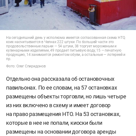
На сегодняшний день у исполкома имеется согласованная схема НТО,
коих насчитывается в Челнах 222 штуки. По большей части это
продовольственные ларьки — 54 штуки, 38 торгует мороженым и
кулинарными изделиями, 49 продает питьевую воду, 15 — печатную
продукцию, 14 занимается ремонтом обуви, а остальные — лотереей и
пр.
Фото: Олег Спиридонов
Отдельно она рассказала об остановочных
павильонах. По ее словам, на 57 остановках
размещены объекты торговли, но лишь четыре
из них включено в схему и имеет договор
на право размещения НТО. На 53 остановках,
которые в нее не попали, киоски были
размещены на основании договора аренды