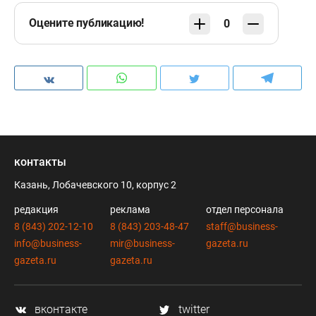
Оцените публикацию!
0
контакты
Казань, Лобачевского 10, корпус 2
редакция
реклама
отдел персонала
8 (843) 202-12-10
8 (843) 203-48-47
staff@business-
info@business-
mir@business-
gazeta.ru
gazeta.ru
gazeta.ru
вконтакте
twitter