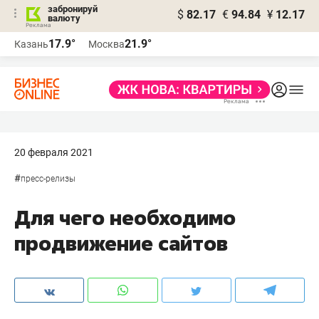
забронируй
$
82.17
€
94.84
¥
12.17
валюту
17.9°
21.9°
Казань
Москва
20 февраля 2021
#
пресс-релизы
Для чего необходимо
продвижение сайтов