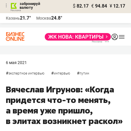
забронируй
$
82.17
€
94.84
¥
12.17
валюту
21.7°
24.8°
Казань
Москва
6 мая 2021
#
#
#
экспертное интервью
интервью
путин
Вячеслав Игрунов: «Когда
придется что-то менять,
а время уже пришло,
в элитах возникнет раскол»