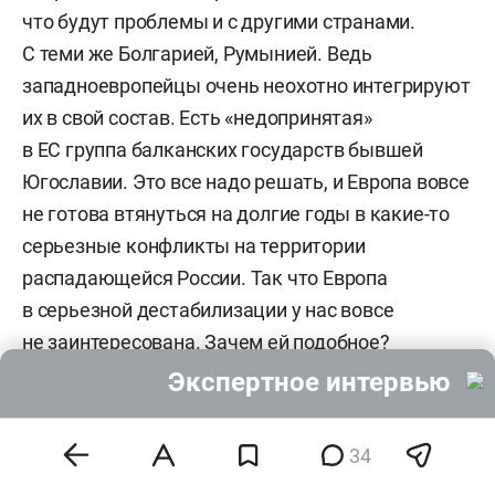
что будут проблемы и с другими странами.
С теми же Болгарией, Румынией. Ведь
западноевропейцы очень неохотно интегрируют
их в свой состав. Есть «недопринятая»
в ЕС группа балканских государств бывшей
Югославии. Это все надо решать, и Европа вовсе
не готова втянуться на долгие годы в какие-то
серьезные конфликты на территории
распадающейся России. Так что Европа
в серьезной дестабилизации у нас вовсе
не заинтересована. Зачем ей подобное?
Экспертное интервью
Соединенным Штатам в разумных пределах —
да, это было бы выгодно, потому что они
34
рассматривают в качестве геополитического
конкурента не только Россию,