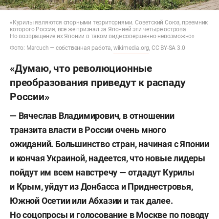
«Курилы являются спорными территориями. Советский Союз, преемник
которого Россия, все же признал за Японией эти четыре острова.
Но возвращение их Японии в таком виде совершенно невозможно»
Фото: Marcuch — собственная работа,
wikimedia.org
, CC BY-SA 3.0
«Думаю, что революционные
преобразования приведут к распаду
России»
— Вячеслав Владимирович, в отношении
транзита власти в России очень много
ожиданий. Большинство стран, начиная с Японии
и кончая Украиной, надеется, что новые лидеры
пойдут им всем навстречу — отдадут Курилы
и Крым, уйдут из Донбасса и Приднестровья,
Южной Осетии или Абхазии и так далее.
Но соцопросы и голосование в Москве по поводу