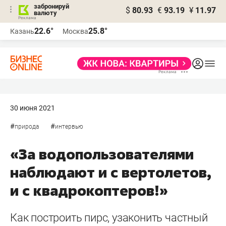
забронируй
$
80.93
€
93.19
¥
11.97
валюту
22.6°
25.8°
Казань
Москва
30 июня 2021
#
#
природа
интервью
«За водопользователями
наблюдают и с вертолетов,
и с квадрокоптеров!»
Как построить пирс, узаконить частный