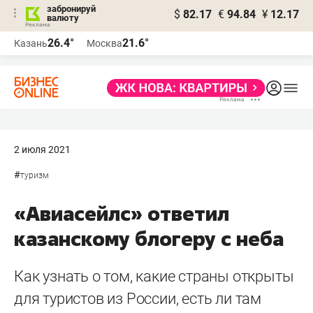
забронируй
$
82.17
€
94.84
¥
12.17
валюту
26.4°
21.6°
Казань
Москва
2 июля 2021
#
туризм
«Авиасейлс» ответил
казанскому блогеру с неба
Как узнать о том, какие страны открыты
для туристов из России, есть ли там