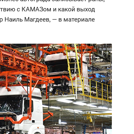
состоянием как основа
ствию с КАМАЗом и какой выход
антихрупких команд
р Наиль Магдеев, — в материале