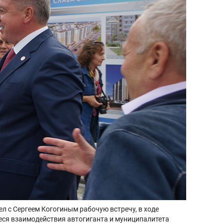
ел с Сергеем Когогиным рабочую встречу, в ходе
ся взаимодействия автогиганта и муниципалитета