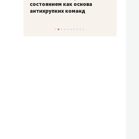
«Гонка Героев»
Казан