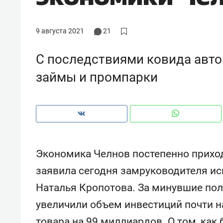
рынки, почему надо знать аксакал
чем интересен Оман?
9 августа 2021
21
С последствиями ковида авто
займы и промпарки
Экономика Челнов постепенно приход
заявила сегодня замруководителя и
Рекомендуем
Рекоме
Наталья Кропотова. За минувшие по
Как ГК «МИР ГРУПП» и ВТБ
150 ка
увеличили объем инвестиций почти н
создают оазис жилого
ID вме
комфорта под Казанью
безоп
товара на 99 миллиардов. О том, как