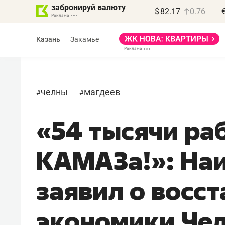
забронируй валюту
$
82.17
0.76
Казань
Закамье
челны
магдеев
#
#
«54 тысячи раб
Василь Мазитов
МАРТ
КАМАЗа!»: На
«Не зная местных
правил, бизнес может
заявил о восс
потерять минимум
полгода»
экономики Че
Как бизнесу выйти на зарубежные