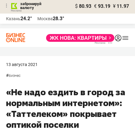
забронируй
$
80.93
€
93.19
¥
11.97
валюту
24.2°
28.3°
Казань
Москва
13 августа 2021
#
бизнес
«Не надо ездить в город за
нормальным интернетом»:
«Таттелеком» покрывает
оптикой поселки