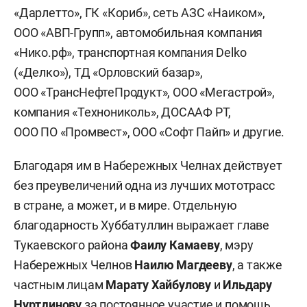
«Дарлетто», ГК «Кориб», сеть АЗС «Наиком»,
ООО «АВП-Групп», автомобильная компания
«Нико.рф», транспортная компания Delko
(«Делко»), ТД «Орловский базар»,
ООО «ТрансНефтеПродукт», ООО «Мегастрой»,
компания «Технониколь», ДОСААФ РТ,
ООО ПО «Промвест», ООО «Софт Пайп» и другие.
Благодаря им в Набережных Челнах действует
без преувеличений одна из лучших мототрасс
в стране, а может, и в мире. Отдельную
благодарность Хуббатуллин выражает главе
Тукаевского района
Фаилу Камаеву
, мэру
Набережных Челнов
Наилю Магдееву
, а также
частным лицам
Марату Хайбулову
и
Ильдару
Нуртдинову
за постоянное участие и помощь