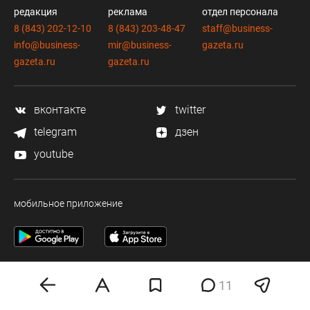
редакция
реклама
отдел персонала
8 (843) 202-12-10
8 (843) 203-48-47
staff@business-
info@business-
mir@business-
gazeta.ru
gazeta.ru
gazeta.ru
вконтакте
twitter
telegram
дзен
youtube
мобильное приложение
11
Деловая электронная газета «Бизнес Online» (на связи).
Свидетельство о регистрации СМИ Эл №ФС 77-33484 от 15.10.08.