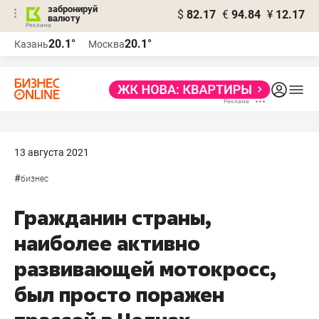
забронируй
$
82.17
€
94.84
¥
12.17
валюту
20.1°
20.1°
Казань
Москва
13 августа 2021
#
бизнес
Гражданин страны,
наиболее активно
развивающей мотокросс,
был просто поражен