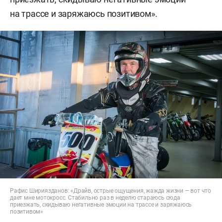
на трассе и заряжаюсь позитивом».
Рафис Шириязданов: «Драйв, острые ощущения, жажда жизни — вот что
дает мне мотокросс. Стабильно раз в неделю стараюсь сюда
приезжать, скидываю негативные эмоции на трассе и заряжаюсь
позитивом»