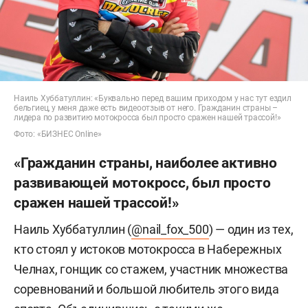
Наиль Хуббатуллин: «Буквально перед вашим приходом у нас тут ездил
бельгиец, у меня даже есть видеоотзыв от него. Гражданин страны –
лидера по развитию мотокросса был просто сражен нашей трассой!»
Фото: «БИЗНЕС Online»
«Гражданин страны, наиболее активно
развивающей мотокросс, был просто
сражен нашей трассой!»
Наиль Хуббатуллин (
@nail_fox_500
) — один из тех,
кто стоял у истоков мотокросса в Набережных
Челнах, гонщик со стажем, участник множества
соревнований и большой любитель этого вида