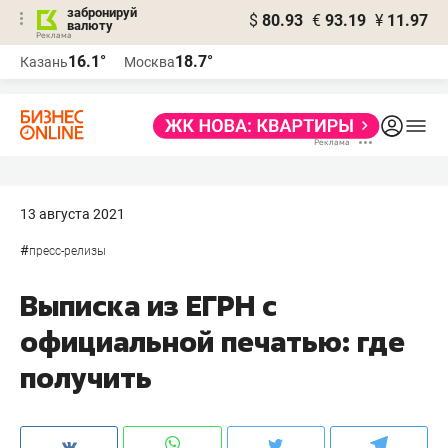
забронируй
$
80.93
€
93.19
¥
11.97
валюту
16.1°
18.7°
Казань
Москва
13 августа 2021
#
пресс-релизы
Выписка из ЕГРН с
официальной печатью: где
получить