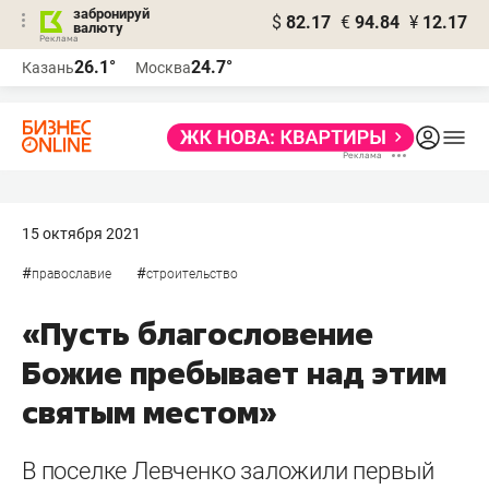
забронируй
$
82.17
€
94.84
¥
12.17
валюту
26.1°
24.7°
Казань
Москва
15 октября 2021
#
#
православие
строительство
«Пусть благословение
Божие пребывает над этим
святым местом»
В поселке Левченко заложили первый