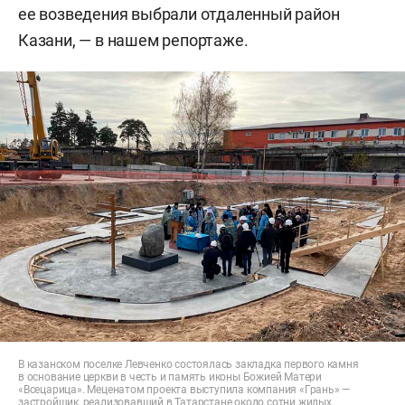
ее возведения выбрали отдаленный район
Казани, — в нашем репортаже.
В казанском поселке Левченко состоялась закладка первого камня
в основание церкви в честь и память иконы Божией Матери
«Всецарица». Меценатом проекта выступила компания «Грань» —
застройщик, реализовавший в Татарстане около сотни жилых,