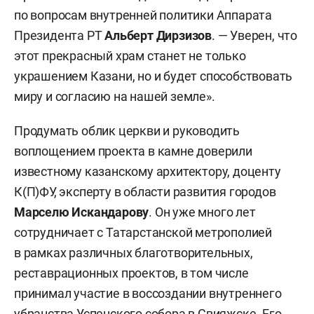
по вопросам внутренней политики Аппарата
Президента РТ
Альберт Дирзизо
в
. — Уверен, что
этот прекрасный храм станет не только
украшением Казани, но и будет способствовать
миру и согласию на нашей земле».
Продумать облик церкви и руководить
воплощением проекта в камне доверили
известному казанскому архитектору, доценту
К(П)ФУ, эксперту в области развития городов
Марселю Искандарову
. Он уже много лет
сотрудничает с Татарстанской метрополией
в рамках различных благотворительных,
реставрационных проектов, в том числе
принимал участие в воссоздании внутреннего
убранства Успенского собора в Свияжске. Его