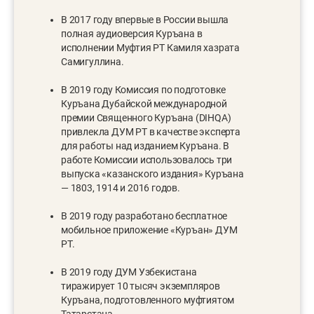
В 2017 году впервые в России вышла
полная аудиоверсия Куръана в
исполнении Муфтия РТ Камиля хазрата
Самигуллина.
В 2019 году Комиссия по подготовке
Куръана Дубайской международной
премии Священного Куръана (DIHQA)
привлекла ДУМ РТ в качестве эксперта
для работы над изданием Куръана. В
работе Комиссии использовалось три
выпуска «казанского издания» Куръана
— 1803, 1914 и 2016 годов.
В 2019 году разработано бесплатное
мобильное приложение «Куръан» ДУМ
РТ.
В 2019 году ДУМ Узбекистана
тиражирует 10 тысяч экземпляров
Куръана, подготовленного муфтиятом
Татарстана.