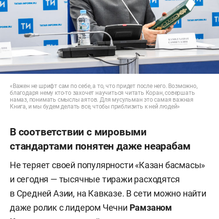
«Важен не шрифт сам по себе, а то, что придет после него. Возможно,
благодаря нему кто-то захочет научиться читать Коран, совершать
намаз, понимать смыслы аятов. Для мусульман это самая важная
Книга, и мы будем делать все, чтобы приблизить к ней людей»
В соответствии с мировыми
стандартами понятен даже неарабам
Не теряет своей популярности «Казан басмасы»
и сегодня — тысячные тиражи расходятся
в Средней Азии, на Кавказе. В сети можно найти
даже ролик с лидером Чечни
Рамзаном