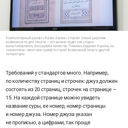
Компьютерный шрифт «Казан басма» откроет новые широкие
возможности для печати — его можно будет как угодно
масштабировать без ущерба качеству. Помимо издания Корана, на
«казанском» печатном шрифте станет возможной печать другой
литературы
Требований у стандартов много. Например,
по количеству страниц и строчек: джуз должен
состоять из 20 страниц, строчек на странице —
15. На каждой странице можно увидеть
название суры, ее номер, номер страницы
и номер джуза. Номер джуза указан
не прописью, а цифрами, так проще