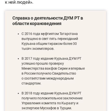
к ней людей».
Справка о деятельности ДУМ РТ в
области корановедения
С 2016 года муфтиятом Татарстана
выпущено в свет пять переизданий
Куръана общим тиражом более 30
тысяч экземпляров.
В 2017 году издание Куръана ДУМ РТ
успешно прошло проверку
Министерства вакфов Сирии и впервые
в России получило Свидетельство
о соответствии международным
стандартам.
В 2018 году издание Куръана ДУМ РТ
получило положительное заключение
Управления комитета по Кыраату и
экспертизе Мусхафов в Турции.