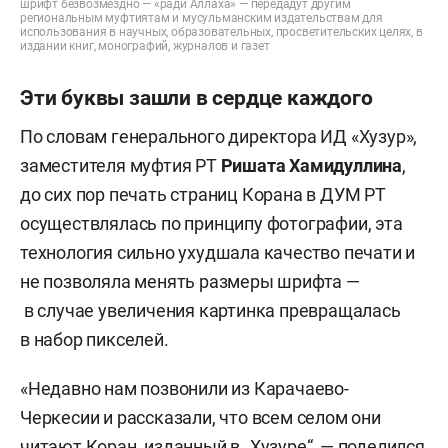
шрифт безвозмездно — «ради Аллаха» — передадут другим
региональным муфтиятам и мусульманским издательствам для
использования в научных, образовательных, просветительских целях, в
издании книг, монографий, журналов и газет
Эти буквы зашли в сердце каждого
По словам генерального директора ИД «Хузур»,
заместителя муфтия РТ
Ришата Хамидуллина
,
до сих пор печать страниц Корана в ДУМ РТ
осуществлялась по принципу фотографии, эта
технология сильно ухудшала качество печати и
не позволяла менять размеры шрифта —
в случае увеличения картинка превращалась
в набор пикселей.
«Недавно нам позвонили из Карачаево-
Черкесии и рассказали, что всем селом они
читают Коран, изданный в „Хузуре“, — поделился