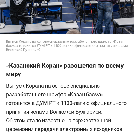
Выпуск Корана на основе специально разработанного шрифта «Казан
басма» готовится ДУМ РТ к 1100-летию официального принятия ислама
Волжской Булгарией
«Казанский Коран» разошелся по всему
миру
Выпуск Корана на основе специально
разработанного шрифта «Казан басма»
готовится в ДУМ РТ к 1100-летию официального
принятия ислама Волжской Булгарией.
Об этом стало известно на торжественной
церемонии передачи электронных исходников