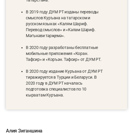
В 2019 году ДУМ РТ изданы переводы
смыслов Куръана на татарском и
русском языках «Калям Шариф.
Перевод смыслов» и «Кәлам Шәриф.
Мәгънәви тәрҗемә».
В 2020 году разработаны бесплатные
мобильные приложения «Коран.
Тафсир» и «Коръән. Тәфсир» от ДУМ РТ.
В 2020 году издание Куръана от ДУМ РТ
тиражируется в Турции и Беларуси. В
2020 году в ДУМ РТ началась
подготовка специалистов по 10
кыраатам Куръана.
Алия Зиганшина