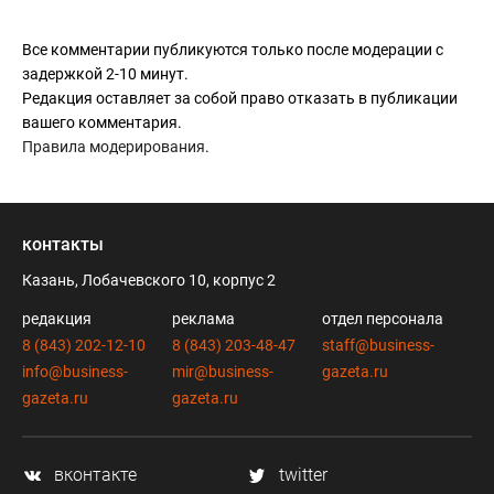
Все комментарии публикуются только после модерации с
задержкой 2-10 минут.
Редакция оставляет за собой право отказать в публикации
вашего комментария.
Правила модерирования
.
контакты
Казань, Лобачевского 10, корпус 2
редакция
реклама
отдел персонала
8 (843) 202-12-10
8 (843) 203-48-47
staff@business-
info@business-
mir@business-
gazeta.ru
gazeta.ru
gazeta.ru
вконтакте
twitter