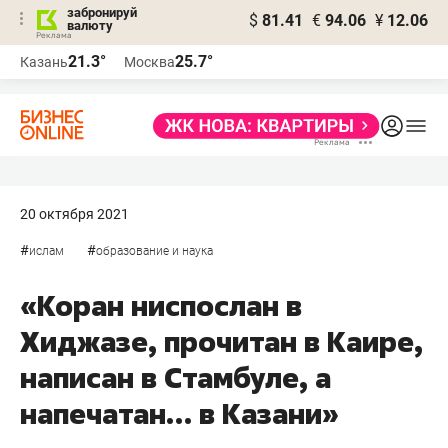
забронируй
$
81.41
€
94.06
¥
12.06
валюту
21.3°
25.7°
Казань
Москва
20 октября 2021
#
#
ислам
образование и наука
«Коран ниспослан в
Хиджазе, прочитан в Каире,
написан в Стамбуле, а
напечатан… в Казани»