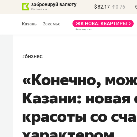
забронируй валюту
$
82.17
0.76
Казань
Закамье
бизнес
#
«Конечно, мож
Василь Мазитов
МАРТ
Казани: новая
«Не зная местных
правил, бизнес может
красоты со сч
потерять минимум
полгода»
характером
Как бизнесу выйти на зарубежные