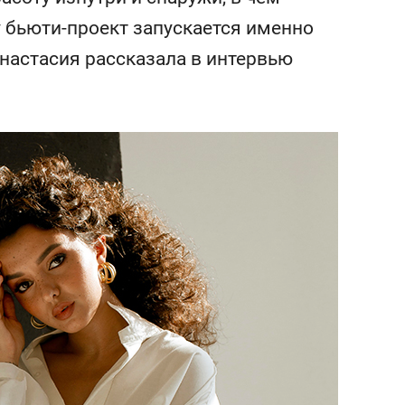
состоянием как основа
у бьюти-проект запускается именно
антихрупких команд
настасия рассказала в интервью