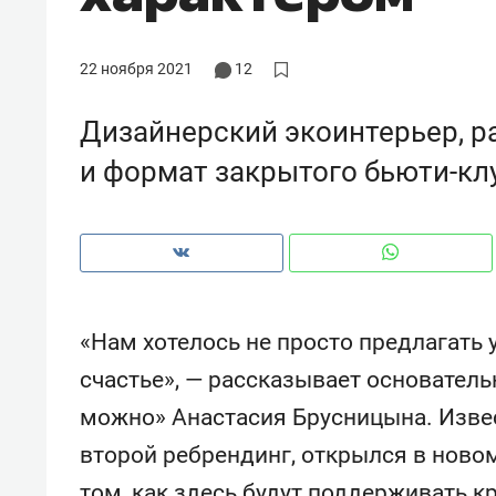
рынки, почему надо знать аксакал
чем интересен Оман?
22 ноября 2021
12
Дизайнерский экоинтерьер, р
и формат закрытого бьюти-кл
«Нам хотелось не просто предлагать 
счастье», — рассказывает основатель
Рекомендуем
Рекоме
можно» Анастасия Брусницына. Изве
Как ГК «МИР ГРУПП» и ВТБ
150 ка
второй ребрендинг, открылся в новом
создают оазис жилого
ID вме
комфорта под Казанью
безоп
том, как здесь будут поддерживать кр