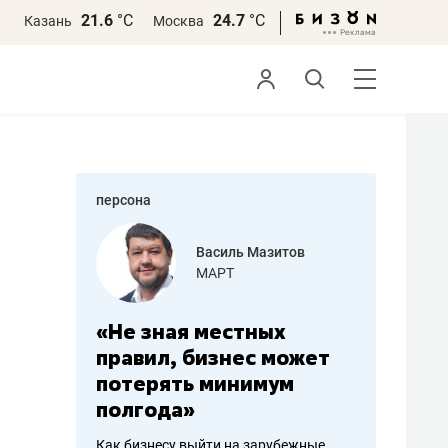
21.6
°С
24.7
°С
Казань
Москва
персона
еменова
Василь Мазитов
»
МАРТ
а: работа
«Не зная местных
«Мне лу
ечься
правил, бизнес может
не зара
вствовать
потерять минимум
чем пот
полгода»
репутац
пошиву
Как бизнесу выйти на зарубежные
Владелец от