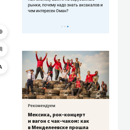
рафакте,
рынки, почему надо знать аксакалов и
о трехкратно
кредитов
чем интересен Оман?
клиентах и ч
Рекомендуем
Рекоме
ой
Мексика, рок-концерт
«Прор
и вагон с чак-чаком: как
30 ме
еским
в Менделеевске прошла
лечит