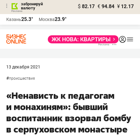
забронируй
$
82.17
€
94.84
¥
12.17
валюту
25.3°
23.9°
Казань
Москва
13 декабря 2021
#
происшествия
«Ненависть к педагогам
и монахиням»: бывший
воспитанник взорвал бомбу
в серпуховском монастыре