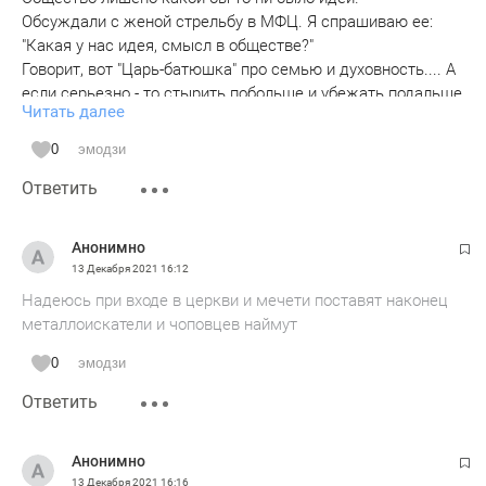
Обсуждали с женой стрельбу в МФЦ. Я спрашиваю ее:
"Какая у нас идея, смысл в обществе?"
Говорит, вот "Царь-батюшка" про семью и духовность.... А
если серьезно - то стырить побольше и убежать подальше
Читать далее
или забор повыше поставить.....
И вот пока наше общество будет жить в этой парадигме,
0
эмодзи
пока реально не займутся ВОСПИТАНИЕМ молодежи, а не
Ответить
распилкой бюджетов и имитацией бурной деятельности,
вот до тех пор хаос будет взрываться в слабых головах и
уносить жизни!
Анонимно
P.s. но проще всего, конечно, "запретить спички"!
13 Декабря 2021
16:12
Надеюсь при входе в церкви и мечети поставят наконец
металлоискатели и чоповцев наймут
0
эмодзи
Ответить
Анонимно
13 Декабря 2021
16:16