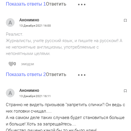
Ответить
Показать ответы 1
Анонимно
13 Декабря 2021
16:00
Реалист.
Журналисты, учите русский язык, и пишите на русском!! А
не непонятные англицизмы, употребляемые с
непонятными целями.
0
эмодзи
Ответить
Показать ответы 2
Анонимно
13 Декабря 2021
16:11
Странно не видеть призывов "запретить спички"! Он ведь с
них головки счищал.....
А на самом деле таких случаев будет становиться больше
и больше! Хоть за запрещайтесь....
Общество лишено какой бы то ни было идеи!