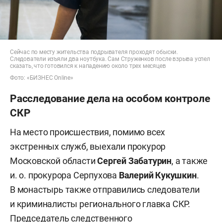
Сейчас по месту жительства подрывателя проходят обыски.
Следователи изъяли два ноутбука. Сам Струженков после взрыва успел
сказать, что готовился к нападению около трех месяцев
Фото: «БИЗНЕС Online»
Расследование дела на особом контроле
СКР
На место происшествия, помимо всех
экстренных служб, выехали прокурор
Московской области
Сергей Забатурин
, а также
и. о. прокурора Серпухова
Валерий Кукушкин
.
В монастырь также отправились следователи
и криминалисты регионального главка СКР.
Председатель следственного