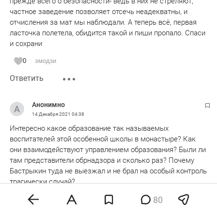
прежде всего о безопасности- ведь в них не стреляют,
ИНТЕРНЕТЕ глупостей , видимо нет.
частное заведение позволяет отсечь неадекватны, и
Очень жаль и парня который сломал себе жизнь и
отчисления за мат мы наблюдали. А теперь всё, первая
пострадавших.
ласточка полетела, обидится такой и пиши пропало. Спаси
Примите мои соболезнования.
и сохрани
с уважением
Простой человек
0
эмодзи
Ответить
Анонимно
14 Декабря 2021
04:38
Интересно какое образование так называемых
воспитателей этой особенной школы в монастыре? Как
они взаимодействуют управлением образования? Были ли
там представители обрнадзора и сколько раз? Почему
Бастрыкин туда не выезжал и не брал на особый контроль
трагически случай?
80
0
эмодзи
Ответить