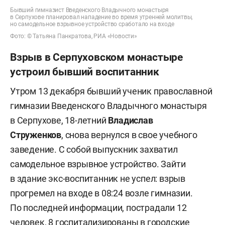
Бывший гимназист Введенского Владычного монастыря
в Серпухове планировал нападение во время утренней молитвы,
но самодельное взрывное устройство сработало на входе
Фото: © Татьяна Панкратова, РИА «Новости»
Взрыв в Серпуховском монастыре
устроил бывший воспитанник
Утром 13 декабря бывший ученик православной
гимназии Введенского Владычного монастыря
в Серпухове, 18-летний
Владислав
Струженков
,
снова вернулся в свое учебного
заведение. С собой выпускник захватил
самодельное взрывное устройство. Зайти
в здание экс-воспитанник не успел: взрыв
прогремел на входе в 08:24 возле гимназии.
По последней информации, пострадали 12
человек, 8 госпитализированы в городские