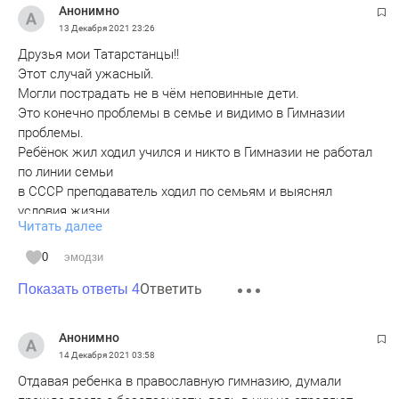
Анонимно
13 Декабря 2021
23:26
Друзья мои Татарстанцы!!
Этот случай ужасный.
Могли пострадать не в чём неповинные дети.
Это конечно проблемы в семье и видимо в Гимназии
проблемы.
Ребёнок жил ходил учился и никто в Гимназии не работал
по линии семьи
в СССР преподаватель ходил по семьям и выяснял
условия жизни.
Читать далее
Так было и у меня ко мне приходил Преподаватель и
смотрел есть ли у меня стол делать уроки ,
0
эмодзи
как кормят дома и какие родители.
Ответить
А в этой особенной ГИМНАЗИИ видимо не принято
Показать ответы 4
заниматься таким делом.
РПЦ должна проверить и сделать соответствующие
Анонимно
выводы.
14 Декабря 2021
03:58
Должен быть хороший ПРИМЕР для УЧЕНИКА такой
Отдавая ребенка в православную гимназию, думали
ПРАВОСЛАВНОЙ ШКОЛЫ а примеров кроме как в