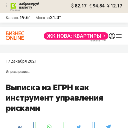
забронируй
$
82.17
€
94.84
¥
12.17
валюту
19.6°
21.3°
Казань
Москва
17 декабря 2021
#
пресс-релизы
Выписка из ЕГРН как
инструмент управления
рисками