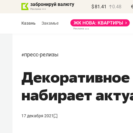
забронируй валюту
$
81.41
0.48
Казань
Закамье
пресс-релизы
#
Декоративное 
Василь Мазитов
МАРТ
набирает акту
«Не зная местных
правил, бизнес может
потерять минимум
17 декабря 2021
полгода»
Как бизнесу выйти на зарубежные