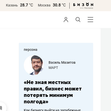
28.7
°С
30.8
°С
Казань
Москва
персона
еменова
Василь Мазитов
»
МАРТ
а: работа
«Не зная местных
«Мне лу
ечься
правил, бизнес может
не зара
вствовать
потерять минимум
чем пот
полгода»
репутац
пошиву
Как бизнесу выйти на зарубежные
Владелец от