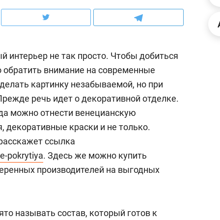
ов и
о трехкратном росте цен, дотошных
школьной формы о конт
клиентах и чудных запросах мастеров
налогах и развитии без 
й интерьер не так просто. Чтобы добиться
о обратить внимание на современные
делать картинку незабываемой, но при
Прежде речь идет о декоративной отделке.
да можно отнести венецианскую
, декоративные краски и не только.
 расскажет ссылка
ye-pokrytiya
. Здесь же можно купить
веренных производителей на выгодных
ндуем
Рекомендуем
мер до квартиры и Face
Опыт выживания в дик
сто ключа: какой будет
природе, работа
о называть состав, который готов к
асность в ЖК «Нова»
с ментальным и физич