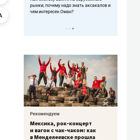
рафакте,
рынки, почему надо знать аксакалов и
о трехкратно
кредитов
чем интересен Оман?
клиентах и ч
Рекомендуем
Рекоме
ой
Мексика, рок-концерт
«Прор
и вагон с чак-чаком: как
30 ме
еским
в Менделеевске прошла
лечит