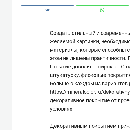
рынки, почему надо знать аксакал
чем интересен Оман?
Создать стильный и современны
желаемой картинки, необходим
материалы, которые способны с
этом не лишены практичности. 
Понятие довольно широкое. Сю
штукатурку, флоковые покрытия
Больше о каждом из вариантов
https://mineralcolor.ru/dekorativn
декоративное покрытие от про
Рекомендуем
Рекоме
условиях.
Как ГК «МИР ГРУПП» и ВТБ
150 ка
создают оазис жилого
ID вме
Декоративным покрытием принят
комфорта под Казанью
безоп